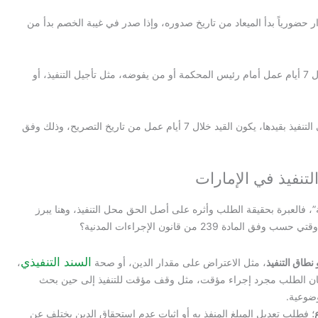
ر حضورياً بدأ الميعاد من تاريخ صدوره، وإذا صدر في غيبة الخصم بدأ من
التظلم يختلف عن الاستئناف؛ فهناك قرارات تقبل التظلم خلال 7 أيام عمل أمام رئيس المحكمة أو من يفوضه، مثل تأجيل التنفيذ، أو
قيد المنازعة الموضوعية ليس استئنافاً بذاته؛ فإذا صرح قاضي التنفيذ بقيدها، يكون القيد خلال 7 أيام عمل من تاريخ التصريح، وذلك وفق
تنفيذ في الإمارات
العبرة بحقيقة الطلب وأثره على أصل الحق محل التنفيذ، وهنا يبرز
2 من قانون الإجراءات المدنية؟
السند التنفيذي
طاق التنفيذ
، مثل الاعتراض على مقدار الدين، أو صحة
،
ا كان الطلب مجرد إجراء مؤقت، مثل وقف مؤقت للتنفيذ إلى حين بحث
وضوعية.
؛ فطلب تعديل المبلغ المنفذ به أو إثبات عدم استحقاق الدين يختلف عن