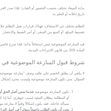
بداية الميعاد تختلف بحسب الحضور أو الغياب؛ فإذا صدر القرا
تاريخ إعلانه أو العلم به.
تقسيط المبلغ، أو المنع من السفر، أو أمر الضبط والإحضار.
المادة 209 من قانون الإجراءات المدنية.
شروط قبول المنازعة الموضوعية في ال
لا يكفي أن يطلق الخصم على طلبه وصف “منازعة موضوعية”، ف
السؤال: متى تكون المنازعة موضوعية وليست مجرد إشكال وقتي حسب وفق المادة 39
تكون المنازعة موضوعية
عندما تمس أصل الحق أو ن
أو المطالبة ببطلان التنفيذ لسبب جوهري. أما إذ
مسألة عاجلة، فقد يكون إشكالاً وقتياً لا منازعة م
يجب أن يكون الطلب واضحاً ومؤثراً في أصل النزاع