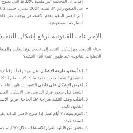
أكدت أن المحكمة غير مقيدة بالألفاظ التي يصوغ ب
أمر قاضي التنفيذ بعدم الاختصاص يوجب على قا
المنازعة الموضوعية.
الإجراءات القانونية لرفع إشكال التنفيذ
يحتاج التعامل مع إشكال التنفيذ إلى تحديد نوع الطلب والميع
الخطوات القانونية عند ظهور عقبة أثناء التنفيذ؟
ابدأ بتحديد طبيعة الإشكال
: هل تريد وقفاً مؤقتاً ل
التنفيذي؟ هذه الخطوة تحدد ما إذا كنت أمام إشكا
اعرض الإشكال على قاضي التنفيذ
إذا ظهر أثناء إجر
التنفيذ قبل صدور قرار القاضي في الإشكال المع
اطلب وقف التنفيذ صراحة عند الحاجة
؛ فرفع الإشك
القانون ذلك.
ا
لتزم بميعاد 7 أيام عمل
إذا صرح قاضي التنفيذ بقيد
للمنفذ ضده.
تحقق من قابلية القرار للاستئناف