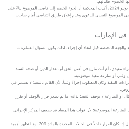
ها الخصوم طلباتهم.
في الطعن رقم 34 لسنة 2024 مدني، جلسة 03 يونيو 2024، أكدت المحكمة أن لجوء الخصم إلى قاضي الموضوع بناءً على
ضي الموضوع التصدي للدعوى وعدم إغلاق طريق التقاضي أمام صاحب
 في الإمارات
اد والجهة المختصة قبل اتخاذ أي إجراء، لذلك يكون السؤال العملي: ما
إجراء تنفيذي، أم أنك تنازع في أصل الحق أو مقدار الدين أو صحة السند
ل وقتي أو منازعة تنفيذ موضوعية.
اءات التنفيذ وكان المطلوب إجراءً وقتياً، لأن القائم بالتنفيذ لا يستمر في
روض.
ال أو المنازعة لا يوقف التنفيذ بذاته، ما لم يصدر قرار بالوقف أو يقرر
 المنازعة الموضوعية؛ لأن فوات هذا الميعاد قد يضعف المركز الإجرائي
خلال 10 أيام عمل إذا كان القرار داخلاً في الحالات المحددة بالمادة 209. وهنا تظهر أهمية