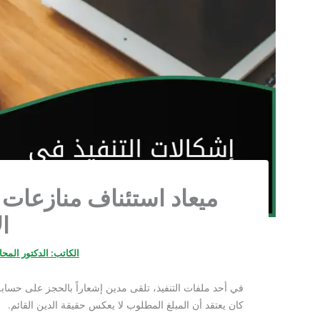
ميعاد استئناف منازعات 
ال
الكاتب:
الدكتور المح
في أحد ملفات التنفيذ، تلقى مدين إشعاراً بالحجز على حسابه
كان يعتقد أن المبلغ المطلوب لا يعكس حقيقة الدين القائم.