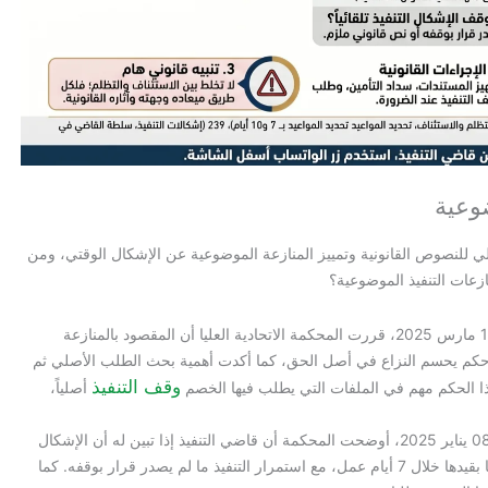
وعية
ملي للنصوص القانونية وتمييز المنازعة الموضوعية عن الإشكال الوقتي، ومن
ازعات التنفيذ الموضوعية؟
في الطعن رقم 180 لسنة 2025 تجاري، جلسة 11 مارس 2025، قررت المحكمة الاتحادية العليا أن المقصود بالمنازعة
 حكم يحسم النزاع في أصل الحق، كما أكدت أهمية بحث الطلب الأصلي ثم
وقف التنفيذ
ا الحكم مهم في الملفات التي يطلب فيها الخصم
أصلياً،
في الطعن رقم 1322 لسنة 2024 إداري، جلسة 08 يناير 2025، أوضحت المحكمة أن قاضي التنفيذ إذا تبين له أن الإشكال
المقدم يعد منازعة تنفيذ موضوعية، يصرح لمقدمها بقيدها خلال 7 أيام عمل، مع استمرار التنفيذ ما لم يصدر قرار بوقفه. كما