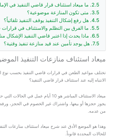
ما ميعاد استئناف قرار قاضي التنفيذ في الإم
متى تكون المنازعة موضوعية؟
هل رفع إشكال التنفيذ يوقف التنفيذ تلقائياً؟
ما الفرق بين التظلم والاستئناف في قرارات ق
ماذا يحدث إذا اعتبر قاضي التنفيذ الإشكال م
هل يوجد تأمين عند قيد منازعة تنفيذ وقتية؟
ميعاد استئناف منازعات التنفيذ الموض
تختلف مواعيد الطعن في قرارات قاضي التنفيذ بحسب نوع القر
الانتباه إليه عند استئناف قرار قاضي التنفيذ؟
ميعاد الاستئناف المباشر هو 10 أيام عمل في الحالات التي حددها القانون، ومنها الاختصاص بتنفيذ
يجوز حجزها أو بيعها، واشتراك غير الخصوم في الحجز، ور
من عدمه.
وهذا هو الموضع الأدق عند شرح ميعاد استئناف منازعات التنفي
للحالات المحددة قانوناً.