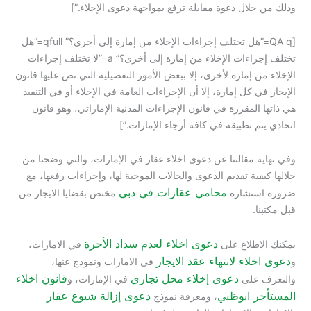
وذلك من خلال دعوة مقابلة ترفع بمواجهة دعوى الإخلاء.”]
[QA q=”هل تختلف إجراءات الإخلاء من إمارة إلى أخرى؟” qfull=”هل
تختلف إجراءات الإخلاء من إمارة إلى أخرى؟” a=”لا تختلف إجراءات
الإخلاء من إمارة لأخرى، إلا ببعض الأمور التفصيلية التي نص عليها قانون
الإيجار في كل إمارة، إلا أن الإجراءات العامة في الإخلاء أو في التنفيذ
هي ذاتها المقررة في قانون الإجراءات المدنية الإماراتي، وهو قانون
اتحادي يتم تطبيقه في كافة أرجاء الإمارات.”]
وفي نهاية مقالتنا عن دعوى اخلاء عقار في الإمارات، والتي وضحنا من
خلالها كيفية تقديم الدعوى والحالات الموجبة لها، وإجراءات رفعها، مع
محامي عقارات في دبي
ضرورة استشارة
مختص بقضايا الايجار من
قبل مكتبنا.
دعوى اخلاء لعدم سداد الأجرة
يمكنك الاطلاع على
في الامارات،
دعوى اخلاء لانتهاء عقد الايجار
و
في الامارات ونموذج عنها،
دعوى إخلاء محل تجاري
قانون اخلاء
والتعرف على
في الإمارات، و
المستأجر ابوظبي
دعوى إزالة شيوع عقار
، ومعرفة نموذج