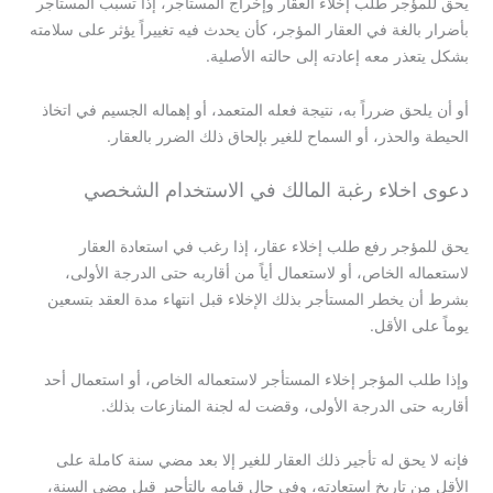
يحق للمؤجر طلب إخلاء العقار وإخراج المستأجر، إذا تسبب المستأجر
بأضرار بالغة في العقار المؤجر، كأن يحدث فيه تغييراً يؤثر على سلامته
بشكل يتعذر معه إعادته إلى حالته الأصلية.
أو أن يلحق ضرراً به، نتيجة فعله المتعمد، أو إهماله الجسيم في اتخاذ
الحيطة والحذر، أو السماح للغير بإلحاق ذلك الضرر بالعقار.
دعوى اخلاء رغبة المالك في الاستخدام الشخصي
يحق للمؤجر رفع طلب إخلاء عقار، إذا رغب في استعادة العقار
لاستعماله الخاص، أو لاستعمال أياً من أقاربه حتى الدرجة الأولى،
بشرط أن يخطر المستأجر بذلك الإخلاء قبل انتهاء مدة العقد بتسعين
يوماً على الأقل.
وإذا طلب المؤجر إخلاء المستأجر لاستعماله الخاص، أو استعمال أحد
أقاربه حتى الدرجة الأولى، وقضت له لجنة المنازعات بذلك.
فإنه لا يحق له تأجير ذلك العقار للغير إلا بعد مضي سنة كاملة على
الأقل من تاريخ استعادته، وفي حال قيامه بالتأجير قبل مضي السنة،