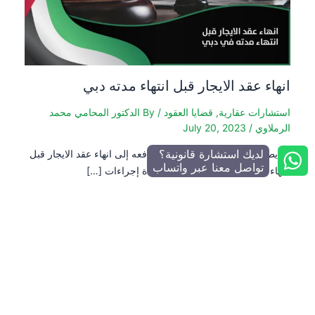
انهاء عقد الايجار قبل انتهاء مدته دبي
استشارات عقارية
,
قضايا العقود
/ By
الدكتور المحامي محمد
الرملاوي
/
July 20, 2023
لديك استشارة قانونية؟
قد يطرأ على المرء ظروف معينة تدفعه إلى انهاء عقد الايجار قبل
تواصل معنا عبر واتساب
انتهاء مدته دبي، وفي دبي تترتب عدة إجراءات […]