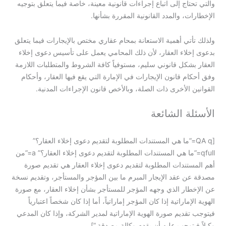
والتي تحتاج إلى اتباع إجراءات قانونية معينة، خاصة فيما يتعلق بتوجيه
الإخطارات، والمدد القانونية المقررة بشأنها.
ولذلك تأتي أهمية الاستعانة بمحام عقاري مختص بالإيجارات فيما يتعلق
بدعوى إخلاء العقار، لأن ذلك المحامي يعمل على تأسيس دعوى إخلاء
العقار بشكل قانوني سليم، مستوفياً كافة الشروط والمتطلبات اللازمة
وفق أحكام قانون الإيجارات في الإمارة التي يقع فيها العقار، وأحكام
القوانين الأخرى ذات الصلة، وبالأخص قانون الإجراءات المدنية.
الأسئلة الشائعة
[QA q=”ما هي المستندات المطلوبة لتقديم دعوى إخلاء العقار؟”
qfull=”ما هي المستندات المطلوبة لتقديم دعوى إخلاء العقار؟” a=”من
أهم المستندات المطلوبة لتقديم دعوى إخلاء العقار هي تقديم صورة
مصدقة عن عقد الإيجار المبرم ما بين المؤجر والمستأجر، وتقديم نسخة
عن الإخطار الذي وجهه المؤجر للمستأجر بشأن إخلاء العقار، مع صورة
الهوية الإماراتية إذا كان المؤجر إماراتياً، أما إذا كان شخصاً اعتبارياً
فيتوجب تقديم صورة الهوية الإماراتية لمدير الشركة، وإذا كان المدعي
وكيلاً فيتوجب عليه أن يقدم وكالة مصدقة.”]