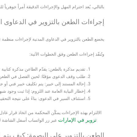
بالتالي، يُعد احترام المهل والإجراءات الدقيقة أمراً جوهرياً
إجراءات الطعن بالتزوير في الدعاوى ال
يخضع الطعن بالتزوير في الدعاوى المدنية لإجراءات منظمة ته
وتُنفّذ إجراءات الطعن وفق الخطوات الآتية:
تقديم مذكرة بالطعن: يقدّم الطاعن مذكرة كتابية 
طلب وقف الدعوى مؤقتًا: لحين الفصل في الطعن ب
إحالة المستند إلى خبير: يتم تكليف خبير فني أو جه
إخطار النيابة العامة عند اللزوم: إذا ثبت وجود شبهة
استئناف السير في الدعوى: بناءً على نتيجة التحق
الالتزام بهذه الإجراءات يمكّن المحكمة من اتخاذ قرار عا
تزوير في الإمارات
عبر زر الواتساب أسفل الشاشة 
الطعن بالتزوير على البصمة: كيف يتم إث