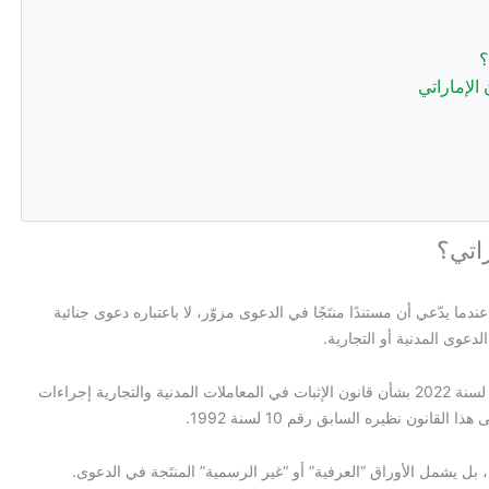
؟
الإماراتي
راتي؟
ما يدّعي أن مستندًا منتَجًا في الدعوى مزوّر، لا باعتباره دعوى جنائية
دعوى المدنية أو التجارية.
في النظام القانوني الإماراتي، نظم القانون الاتحادي رقم 35 لسنة 2022 بشأن قانون الإثبات في المعاملات المدنية والتجارية إجراءات
نون نظيره السابق رقم 10 لسنة 1992.
بل يشمل الأوراق “العرفية” أو “غير الرسمية” المنتَجة في الدعوى.