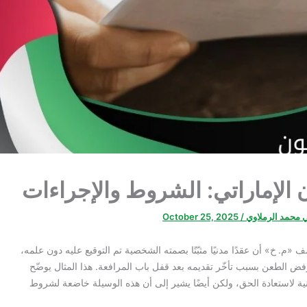
ن الإماراتي: الشروط والإجراءات
ي محمد الرملاوي
/
October 25, 2025
م. خ» أن عقدًا مدنيًا مثبّتًا بصمته الشخصية تم التوقيع عليه دون علمه،
 الطعن بسبب تأخّر تقديمه بعد قفل باب المرافعة. هذا المثال يوضّح
ية لاستعادة الحق، ولكن أيضًا يشير إلى أن هذه الوسيلة خاضعة لشروط