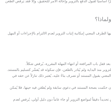
 أساسيًا لقبول الدفع بالتزوير وإحالة الأمر للتحقيق، وإلا فقد يُرفض الطعن
لماذا؟
 الطرف المعني إمكانية إثبات التزوير لعدم الالتزام بالإجراءات أو المهل
عد قفل باب المرافعة أو انتهاء المهلة المقررة، يُرفض شكلاً.
زوير منذ البداية ولم يُبادر بالطعن، فإن سكوتَه قد يُفسَّر كتسليم بالمستند.
ني بقبول المستند أو تصرف بناءً عليه، يُعتبر ذلك تنازلاً عن حقه في
 حكمت بصحة المستند في دعوى سابقة ولم يُطعَن فيه حينها، فلا يُمكن
حديداً دقيقاً لمواضع التزوير أو جاء عاماً دون دليل أولي، يُرفض لعدم