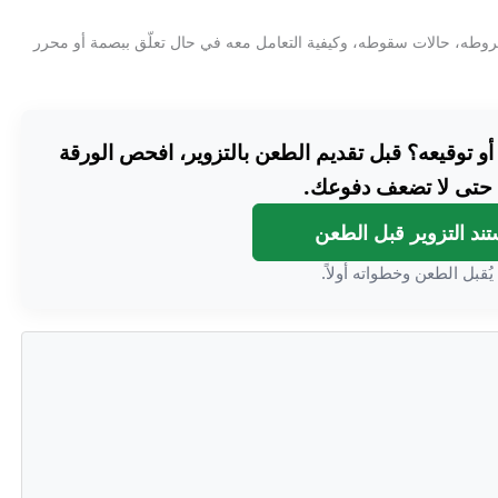
 شروطه، حالات سقوطه، وكيفية التعامل معه في حال تعلّق ببصمة أو محرر
توقيعه؟ قبل تقديم الطعن بالتزوير، افحص الورقة
 حتى لا تضعف دفوعك.
د التزوير قبل الطعن
يُقبل الطعن وخطواته أولاً.