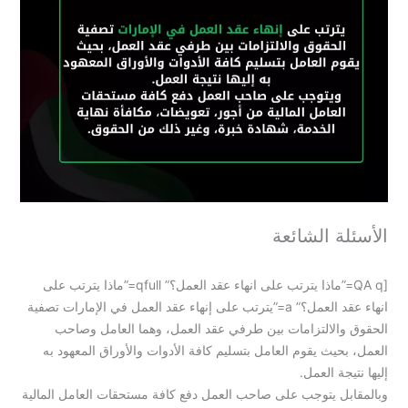
الأسئلة الشائعة
[QA q=”ماذا يترتب على انهاء عقد العمل؟” qfull=”ماذا يترتب على
انهاء عقد العمل؟” a=”يترتب على إنهاء عقد العمل في الإمارات تصفية
الحقوق والالتزامات بين طرفي عقد العمل، وهما العامل وصاحب
العمل، بحيث يقوم العامل بتسليم كافة الأدوات والأوراق المعهود به
إليها نتيجة العمل.
وبالمقابل يتوجب على صاحب العمل دفع كافة مستحقات العامل المالية