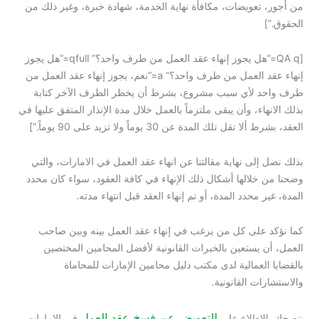
من أجور، تعويضات، مكافأة نهاية الخدمة، شهادة خبرة، وغير ذلك من
الحقوق.”]
[QA q=”هل يجوز إنهاء عقد العمل من طرف واحد؟” qfull=”هل يجوز
إنهاء عقد العمل من طرف واحد؟” a=”نعم، يجوز إنهاء عقد العمل من
طرف واحد لأي سبب مشروع، بشرط أن يخطر الطرف الآخر كتابة
بذلك الانهاء، وأن يبقى ملتزماً بالعمل خلال مدة الإنذار المتفق عليها في
العقد، بشرط ألا تقل تلك المدة عن 30 يوماً ولا تزيد على 90 يوماً.”]
بذلك نصل إلى نهاية مقالتنا عن انهاء عقد العمل في الامارات، والتي
وضحنا من خلالها أشكال ذلك الإنهاء في كافة العقود، سواء كان محدد
المدة، غير محدد المدة، أو تم إنهاء العقد قبل انتهاء مدته.
كما نؤكد على كل من يرغب في إنهاء عقد العمل بينه وبين صاحب
العمل، أن يستعين بالخبرات القانونية لأفضل المحامين المختصين
بالقضايا العمالية لدى مكتب دليل محامين الإمارات للمحاماة
والاستشارات القانونية.
التعويض عن فسخ عقد العمل
ننصحك بالاطلاع على
في الإمارات،