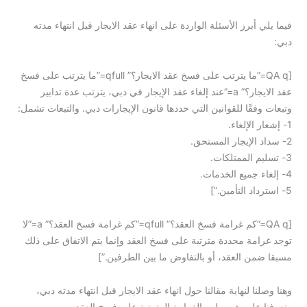
فيما يلي أبرز الأسئلة الواردة على انهاء عقد الايجار قبل انتهاء مدته
دبي:
[QA q=”ما يترتب على فسخ عقد الايجار؟” qfull=”ما يترتب على فسخ
عقد الايجار؟” a=”عند إلغاء عقد الإيجار في دبي، يترتب عدة تدابير
وتبعات وفقًا للقوانين التي حددها قانون الإيجارات دبي. والتبعات تشمل:
1- إشعار الإلغاء.
2- سداد الإيجار المستحق.
3- تسليم الممتلكات.
4- إلغاء جميع الخدمات.
5- استرداد التأمين.”]
[QA q=”كم غرامة فسخ العقد؟” qfull=”كم غرامة فسخ العقد؟” a=”لا
توجد غرامة محددة مترتبة على فسخ العقد وإنما يتم الاتفاق على ذلك
مسبقا ضمن العقد، أو بالتفاوض ما بين الطرفين.”]
وهنا وصلنا لنهاية مقالنا حول انهاء عقد الايجار قبل انتهاء مدته دبي،
وتعرفنا على شروطه والغرامة المترتبة على فسخ العقد.