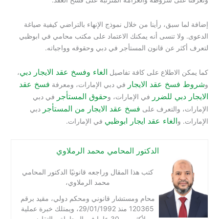
إضافة لما سبق، رأينا من خلال نموذج الإنهاء بالتراضي كيفية صياغة
الدعوى. ولا تنسى أنه يمكنك الاعتماد على مكتب محامي في ابوظبي
لتعرف أكثر عن قانون المستأجر في دبي وحقوقه وواجباته.
الغاء وفسخ عقد الايجار دبي
كما يمكن الاطلاع على كافة تفاصيل
،
شروط فسخ عقد الايجار
فسخ عقد
و
في دبي الإمارات، ومعرفة
الايجار دبي للضرر
حقوق المستأجر
في الإمارات، و
في دبي
فسخ عقد الايجار من المستأجر
الإمارات، والتعرف على
دبي
الغاء عقد ايجار ابوظبي
الإمارات. و
في الإمارات.
الدكتور المحامي محمد الرملاوي
كتب هذا المقال وراجعه قانونيًا الدكتور المحامي
محمد الرملاوي،
محام ومستشار قانوني ومحكم دولي، مقيد برقم
120365 منذ 29/01/1992، ويمتلك خبرة عملية
لأكثر من 30 عاما في المحاماة و التقاضي