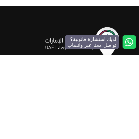
لديك استشارة قانونية؟
تواصل معنا عبر واتساب
منصة رقمية موثوقة ومحايدة للبحث عن أفضل المحامين ومكاتب
المحاماة في جميع إمارات الدولة. نساعدك في العثور على المحامي
المناسب بسهولة ووضوح.
المنصة لا تقدم استشارات قانونية مباشرة
تواصل معنا
info@mohamie-uae.ae
تواصل مع خدمة العملاء عبر زر الواتساب المثبت أسفل
الشاشة