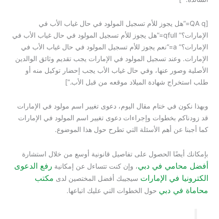
[QA q=”هل يجوز للأم تسجيل المولود في حال غياب الأب في
الإمارات؟” qfull=”هل يجوز للأم تسجيل المولود في حال غياب الأب في
الإمارات؟” a=”نعم يجوز للأم تسجيل المولود في حال غياب الأب في
الإمارات. وعند تسجيل المولود في الإمارات يجب تقديم وثائق الوالدين
الأصلية وصور عنها، وفي حال غياب الأب يجب إحضار توكيل منه أو
طلب استخراج شهادة الميلاد موقعه من قبل الأب.”]
وبهذا نكون في ختام مقال اليوم، دعوى تغيير اسم مولود في الإمارات
قد زودناكم بخطوات وإجراءات دعوى تغيير اسم المولود في الإمارات
كما أجبنا عن أهم الأسئلة التي تطرح حول هذا الموضوع.
بإمكانك أيضًا الحصول على تفاصيل قانونية أوسع من خلال استشارة
أفضل محامي في دبي
رفع الدعوى
، وإن كنت تتساءل عن إمكانية
الكترونيا في الإمارات
مكتب
سيجيبك أفضل المختصين لدى
محاماة في دبي
حول الخطوات التي عليك اتباعها.