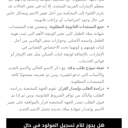
معظم الإمارات العربية المتحدة. إلا أنه في بعض الحالات قد
يلزم اللجوء إلى المحكمة من أجل تغيير الاسم وبشكل خاص
في حال وجود اعتراضات أو نزاعات قانونية.
جمع المستندات القانونية المطلوبة
: وتتضمن هذه المستندات
شهادة ميلاد الطفل التي تعتبر الوثيقة الأهم التي تثبت هوية
الطفل واسمه الأصلي. وجوازات سفر الوالدين من أجل
إثبات هويتهم و كونهما تحت الاختصاص القضائي في
الإمارات، بالإضافة لوثيقة إثبات السكن مثل عقد الإيجار أو
فواتير الخدمات.
تعبئة نموذج طلب بدقة
: مع ذكر الاسم الحالي والاسم الجديد
والأسباب التي تدعو لتغييره، ومن ثم تقديمه مصحوبًا كافة
المستندات المطلوبة.
دراسة الطلب وإصدار القرار
: تقوم الجهة المختصة بدراسة
الطلب والتأكد من توافر الشروط القانونية، ومن ثم إذا تم
قبول الطلب تصدر الجهة المختصة قرار بالموافقة على تغيير
الاسم وإصدار شهادة ميلاد جديدة تحمل الاسم الجديد.