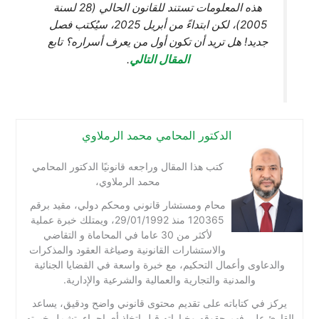
هذه المعلومات تستند للقانون الحالي (28 لسنة
2005)، لكن ابتداءً من أبريل 2025، سيُكتب فصل
جديد! هل تريد أن تكون أول من يعرف أسراره؟ تابع
المقال التالي
.
الدكتور المحامي محمد الرملاوي
كتب هذا المقال وراجعه قانونيًا الدكتور المحامي
محمد الرملاوي،
محام ومستشار قانوني ومحكم دولي، مقيد برقم
120365 منذ 29/01/1992، ويمتلك خبرة عملية
لأكثر من 30 عاما في المحاماة و التقاضي
والاستشارات القانونية وصياغة العقود والمذكرات
والدعاوى وأعمال التحكيم، مع خبرة واسعة في القضايا الجنائية
والمدنية والتجارية والعمالية والشرعية والإدارية.
يركز في كتاباته على تقديم محتوى قانوني واضح ودقيق، يساعد
القارئ على فهم حقوقه وخياراته قبل اتخاذ أي إجراء. تشمل خبرته