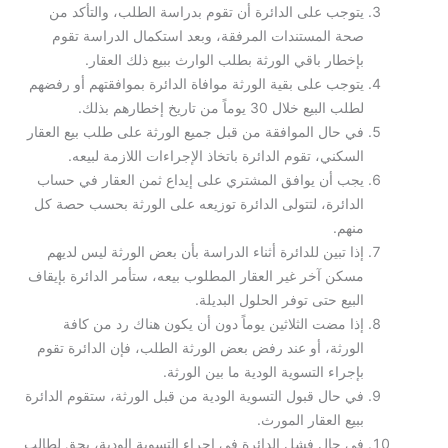
يتوجب على الدائرة أن تقوم بدراسة الطلب، والتأكد من
صحة المستندات المرفقة، وبعد استكمال الدراسة تقوم
بإخطار باقي الورثة بطلب الوارث ببيع ذلك العقار.
يتوجب على بقية الورثة موافاة الدائرة بموافقتهم أو رفضهم
لطلب البيع خلال 30 يوماً من تاريخ إخطارهم بذلك.
في حال الموافقة من قبل جميع الورثة على طلب بيع العقار
السكني، تقوم الدائرة باتخاذ الإجراءات اللازمة لبيعه.
يجب أن يوافق المشتري على إيداع ثمن العقار في حساب
الدائرة، لتتولى الدائرة توزيعه على الورثة بحسب حصة كل
منهم.
إذا تبين للدائرة أثناء الدراسة بأن بعض الورثة ليس لديهم
مسكن آخر غير العقار المطلوب بيعه، ستأمر الدائرة بإيقاف
البيع حتى توفر الحلول البديلة.
إذا مضت الثلاثين يوماً دون أن يكون هناك رد من كافة
الورثة، أو عند رفض بعض الورثة الطلب، فإن الدائرة تقوم
بإجراء التسوية الودية ما بين الورثة.
في حال قبول التسوية الودية من قبل الورثة، ستقوم الدائرة
ببيع العقار المورث.
في حال فشل الدائرة في إجراء التسوية الودية، يحق لطالب