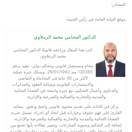
المصادر:
موقع النيابة العامة في رأس الخيمة.
الدكتور المحامي محمد الرملاوي
كتب هذا المقال وراجعه قانونيًا الدكتور المحامي
محمد الرملاوي،
محام ومستشار قانوني ومحكم دولي، مقيد برقم
120365 منذ 29/01/1992، ويمتلك خبرة عملية
لأكثر من 30 عاما في المحاماة و التقاضي
والاستشارات القانونية وصياغة العقود والمذكرات
والدعاوى وأعمال التحكيم، مع خبرة واسعة في القضايا الجنائية
والمدنية والتجارية والعمالية والشرعية والإدارية.
يركز في كتاباته على تقديم محتوى قانوني واضح ودقيق، يساعد
القارئ على فهم حقوقه وخياراته قبل اتخاذ أي إجراء. تشمل خبرته
القضايا الجنائية والمدنية والتجارية والعمالية والشرعية والإدارية،
إضافة إلى التحكيم وتسوية المنازعات. وتتميز مقالاته بأنها تجمع بين
اللغة المبسطة والخبرة العملية، مع الالتزام بتقديم معلومات قانونية