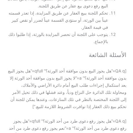
البيع رفع دعوى بيع عقار عن طريق اللجنة.
تحكم اللجنة ببيع العقار عن طريق المزايدة، إذا تعذر قسمته
عيناً بين الورثة، أو ستؤدي القسمة عيناً لضرر أو نقص كبير
في قيمة العقار.
يتوجب على اللجنة أن تحصر المزايدة بالورثة، إذا طلبوا ذلك
بالإجماع.
الأسئلة الشائعة
[QA q=”هل يجوز البيع بدون موافقة أحد الورثة؟” qfull=”هل يجوز البيع
بدون موافقة أحد الورثة؟” a=”لا يجوز البيع بدون موافقة أحد الورثة إلا
بعد استكمال إجراءات طلب البيع أمام دائرة الأراضي والأملاك،
ومحاولة تلك الدائرة حل النزاع ودياً، وعند فشلها في ذلك تحيل الأمر
إلى اللجنة المختصة بالنظر في تلك المنازعات، وعندها يمكن للجنة أن
تحكم ببيع ذلك العقار إذا توافرت الشروط اللازمة للبيع.”]
[QA q=”هل يجوز رفع دعوى طرد من أحد الورثة؟” qfull=”هل يجوز
رفع دعوى طرد من أحد الورثة؟” a=”نعم يجوز رفع دعوى طرد من أحد