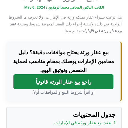
الكاتب:
الدكتور المحامي محمد الرملاوي
/
May 6, 2024
هل ترغب بشراء عقار يملكه ورثة في الإمارات، ولا تعرف ما الشروط
الواجبة في ذلك، وكيفية إجراء ذلك العقد. لمعرفة شروط وصيغة
عقد
بيع عقار ورثة في الإمارات
، تابع معنا.
بيع عقار ورثة يحتاج موافقات دقيقة؟ دليل
محامين الإمارات يوصلك بمحامٍ مناسب لحماية
الحصص وتوثيق البيع.
راجع بيع عقار الورثة قانونياً
أو اقرأ شروط البيع والموافقات أولاً.
جدول المحتويات
عقد بيع عقار ورثة في الإمارات.