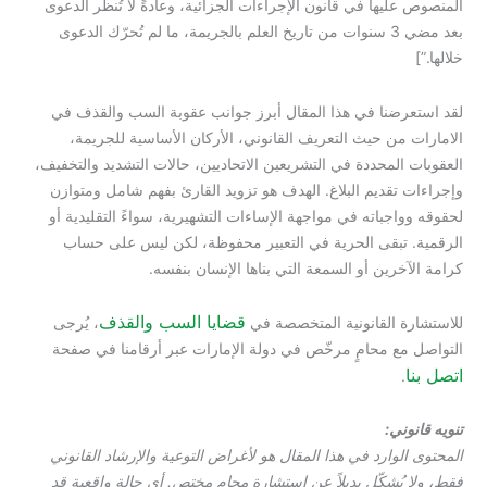
المنصوص عليها في قانون الإجراءات الجزائية، وعادةً لا تُنظر الدعوى
بعد مضي 3 سنوات من تاريخ العلم بالجريمة، ما لم تُحرّك الدعوى
خلالها.”]
لقد استعرضنا في هذا المقال أبرز جوانب عقوبة السب والقذف في
الامارات من حيث التعريف القانوني، الأركان الأساسية للجريمة،
العقوبات المحددة في التشريعين الاتحاديين، حالات التشديد والتخفيف،
وإجراءات تقديم البلاغ. الهدف هو تزويد القارئ بفهم شامل ومتوازن
لحقوقه وواجباته في مواجهة الإساءات التشهيرية، سواءً التقليدية أو
الرقمية. تبقى الحرية في التعبير محفوظة، لكن ليس على حساب
كرامة الآخرين أو السمعة التي بناها الإنسان بنفسه.
قضايا السب والقذف
للاستشارة القانونية المتخصصة في
، يُرجى
التواصل مع محامٍ مرخّص في دولة الإمارات عبر أرقامنا في صفحة
اتصل بنا
.
تنويه قانوني:
المحتوى الوارد في هذا المقال هو لأغراض التوعية والإرشاد القانوني
فقط، ولا يُشكّل بديلاً عن استشارة محامٍ مختص. أي حالة واقعية قد