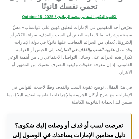
تحمي نفسك قانونًا
الكاتب:
الدكتور المحامي محمد الرملاوي
/
October 18, 2025
تعرّض أحد المقيمين في الإمارات لتعليق مُهين على «واتساب» مسَّ
سمعته وشرفه. ما لا يعلمه البعض أن السب والقذف، سواء بالكلام أو
إلكترونيًا، يُعدان من الجرائم المعاقب عليها قانونًا في دولة الإمارات،
وقد تصل
عقوبة السب والقذف في الامارات
إلى الحبس أو الغرامة.
تكرار هذه الجرائم على وسائل التواصل الاجتماعي زاد من أهمية الوعي
القانوني، إذ إن معرفة حقوقك وكيفية التصرف تحميك من التشهير أو
الابتزاز.
في هذا المقال، نوضح عقوبة السب والقذف وفقًا لأحدث القوانين في
الإمارات، مع شرح أركان الجريمة والإجراءات القانونية لتقديم البلاغ، بما
يضمن لك الحماية القانونية الكاملة.
تعرضت لسب أو قذف أو وصلت إليك شكوى؟
دليل محامين الإمارات يساعدك في الوصول إلى