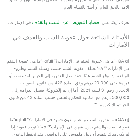
الأمر بالحق العام أو أضرّ بالنظام العام.
قضايا التعويض عن السب والقذف
تعرف أيضًا على:
في الإمارات.
الأسئلة الشائعة حول عقوبة السب والقذف في
الامارات
[QA q=”ما هي عقوبة الشتم في الإمارات؟” qfull=”ما هي عقوبة الشتم
في الإمارات؟” a=”تختلف عقوبة الشتم حسب وسيلة الشتم وظروف
الواقعة. إذا وقع الشتم علنًا، فقد تصل العقوبة إلى الحبس لمدة سنة أو
غرامة حتى 20,000 درهم وفق المادة 426 من قانون العقوبات
الاتحادي رقم 31 لسنة 2021. أما إن تم إلكترونيًا، فتصل الغرامة إلى
500,000 درهم مع إمكانية الحكم بالحبس حسب المادة 43 من قانون
الجرائم الإلكترونية.”]
[QA q=”ما عقوبة السب والشتم بدون شهود في الإمارات؟” qfull=”ما
عقوبة السب والشتم بدون شهود في الإمارات؟” a=”لا توجد عقوبة إذا
لم يكن هناك شهود أو دليل ملموس على الواقعة، فقد تُحفظ الدعوى