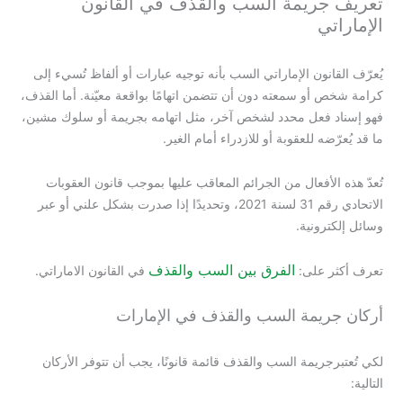
تعريف جريمة السب والقذف في القانون
الإماراتي
يُعرّف القانون الإماراتي السب بأنه توجيه عبارات أو ألفاظ تُسيء إلى
كرامة شخص أو سمعته دون أن تتضمن اتهامًا بواقعة معيّنة. أما القذف،
فهو إسناد فعل محدد لشخص آخر، مثل اتهامه بجريمة أو سلوك مشين،
ما قد يُعرّضه للعقوبة أو للازدراء أمام الغير.
تُعدّ هذه الأفعال من الجرائم المعاقب عليها بموجب قانون العقوبات
الاتحادي رقم 31 لسنة 2021، وتحديدًا إذا صدرت بشكل علني أو عبر
وسائل إلكترونية.
الفرق بين السب والقذف
تعرف أكثر على:
في القانون الاماراتي.
أركان جريمة السب والقذف في الإمارات
لكي تُعتبرجريمة السب والقذف قائمة قانونًا، يجب أن تتوفر الأركان
التالية: