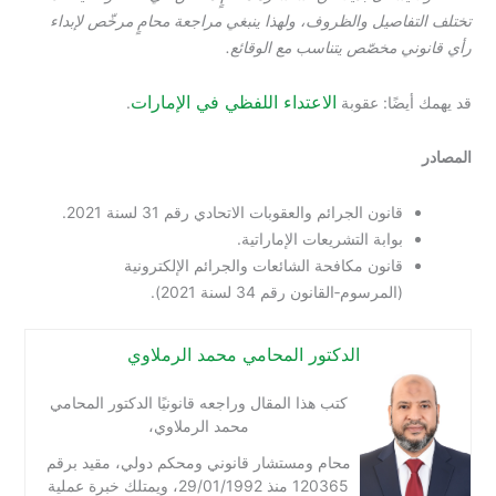
تختلف التفاصيل والظروف، ولهذا ينبغي مراجعة محامٍ مرخّص لإبداء
رأي قانوني مخصّص يتناسب مع الوقائع.
الاعتداء اللفظي في الإمارات
قد يهمك أيضًا: عقوبة
.
المصادر
قانون الجرائم والعقوبات الاتحادي رقم 31 لسنة 2021.
بوابة التشريعات الإماراتية.
قانون مكافحة الشائعات والجرائم الإلكترونية
(المرسوم‑القانون رقم 34 لسنة 2021).
الدكتور المحامي محمد الرملاوي
كتب هذا المقال وراجعه قانونيًا الدكتور المحامي
محمد الرملاوي،
محام ومستشار قانوني ومحكم دولي، مقيد برقم
120365 منذ 29/01/1992، ويمتلك خبرة عملية