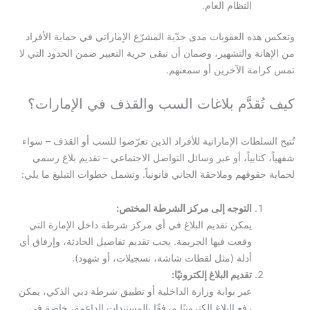
النظام العام.
وتعكس هذه العقوبات مدى جدّية المشرّع الإماراتي في حماية الأفراد
من الإهانة والتشهير، وضمان أن تبقى حرية التعبير ضمن الحدود التي لا
تمس كرامة الآخرين أو سمعتهم.
كيف تُقدَّم بلاغات السب والقذف في الإمارات؟
تُتيح السلطات الإماراتية للأفراد الذين تعرّضوا للسب أو القذف – سواء
شفهياً، كتابياً، أو عبر وسائل التواصل الاجتماعي – تقديم بلاغ رسمي
لحماية حقوقهم وملاحقة الجاني قانونياً. وتشمل خطوات التبليغ ما يلي:
التوجه إلى مركز الشرطة المختص:
يمكن تقديم البلاغ في أي مركز شرطة داخل الإمارة التي
وقعت فيها الجريمة. يجب تقديم تفاصيل الحادثة، وإرفاق أي
أدلة (مثل لقطات شاشة، تسجيلات، أو شهود).
تقديم البلاغ إلكترونيًا:
عبر بوابة وزارة الداخلية أو تطبيق شرطة دبي الذكي، يمكن
رفع البلاغ إلكترونيًا مرفقًا بالمستندات الداعمة، خاصة في