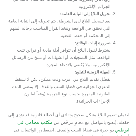
الجرائم الإلكترونية.
تحويل البلاغ إلى النيابة العامة:
بعد تسجيل البلاغ لدى الشرطة، يتم تحويله إلى النيابة العامة
التي تحقق في الواقعة وتتخذ القرار المناسب بإحالة المتهم
إلى المحكمة أو حفظ القضية.
ضرورة إثبات الوقائع:
يشترط لقبول البلاغ أن تتوافر أدلة مادية أو قرائن تثبت
الواقعة، مثل التسجيلات أو الشهادات أو نسخ من الرسائل
الإلكترونية، ولا يُكتفى بالادعاء المجرد.
المهلة الزمنية للتبليغ:
يفضّل تقديم البلاغ في أقرب وقت ممكن، لكن لا تسقط
الدعوى الجزائية في قضايا السب والقذف إلا بمضي المدة
القانونية المقررة بحسب نوع الجريمة (وفقاً لقانون
الإجراءات الجزائية).
لضمان تقديم البلاغ بشكل صحيح وتفادي أي أخطاء قانونية قد تؤدي إلى
مكتب محامي في
حفظه، يُنصح بالتواصل مع محامٍ مرخّص من
ابوظبي
ذو خبرة في قضايا السب والقذف. اضغط زر الواتساب في