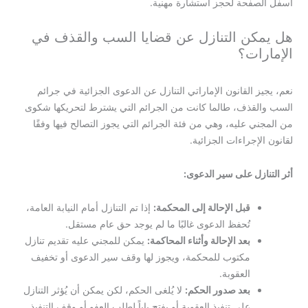
أسفل الصفحة لحجز استشارة مهنية.
هل يمكن التنازل عن قضايا السب والقذف في
الإمارات؟
نعم، يجيز القانون الإماراتي التنازل عن الدعوى الجزائية في جرائم
السب والقذف، طالما كانت من الجرائم التي يشترط لتحريكها شكوى
من المجني عليه، وهي من فئة الجرائم التي يجوز التصالح فيها وفقًا
لقانون الإجراءات الجزائية.
أثر التنازل على سير الدعوى:
قبل الإحالة إلى المحكمة:
إذا تم التنازل أمام النيابة العامة،
تُحفظ الدعوى غالبًا ما لم يوجد حق عام مستقل.
بعد الإحالة وأثناء المحاكمة:
يمكن للمجني عليه تقديم تنازل
مكتوب للمحكمة، ويجوز لها وقف سير الدعوى أو تخفيف
العقوبة.
بعد صدور الحكم:
لا يُلغى الحكم، لكن يمكن أن يُؤثر التنازل
على تنفيذ العقوبة أو يفتح باباً لطلب العفو أو وقف التنفيذ.