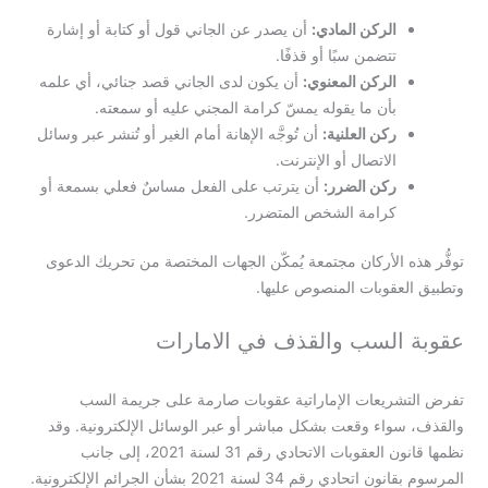
الركن المادي:
أن يصدر عن الجاني قول أو كتابة أو إشارة
تتضمن سبًا أو قذفًا.
الركن المعنوي:
أن يكون لدى الجاني قصد جنائي، أي علمه
بأن ما يقوله يمسّ كرامة المجني عليه أو سمعته.
ركن العلنية:
أن تُوجَّه الإهانة أمام الغير أو تُنشر عبر وسائل
الاتصال أو الإنترنت.
ركن الضرر:
أن يترتب على الفعل مساسٌ فعلي بسمعة أو
كرامة الشخص المتضرر.
توفُّر هذه الأركان مجتمعة يُمكّن الجهات المختصة من تحريك الدعوى
وتطبيق العقوبات المنصوص عليها.
عقوبة السب والقذف في الامارات
تفرض التشريعات الإماراتية عقوبات صارمة على جريمة السب
والقذف، سواء وقعت بشكل مباشر أو عبر الوسائل الإلكترونية. وقد
نظمها قانون العقوبات الاتحادي رقم 31 لسنة 2021، إلى جانب
المرسوم بقانون اتحادي رقم 34 لسنة 2021 بشأن الجرائم الإلكترونية.