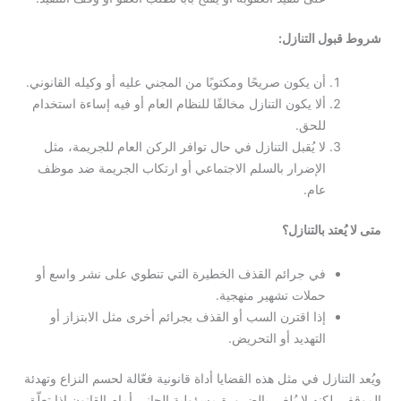
شروط قبول التنازل:
أن يكون صريحًا ومكتوبًا من المجني عليه أو وكيله القانوني.
ألا يكون التنازل مخالفًا للنظام العام أو فيه إساءة استخدام
للحق.
لا يُقبل التنازل في حال توافر الركن العام للجريمة، مثل
الإضرار بالسلم الاجتماعي أو ارتكاب الجريمة ضد موظف
عام.
متى لا يُعتد بالتنازل؟
في جرائم القذف الخطيرة التي تنطوي على نشر واسع أو
حملات تشهير منهجية.
إذا اقترن السب أو القذف بجرائم أخرى مثل الابتزاز أو
التهديد أو التحريض.
ويُعد التنازل في مثل هذه القضايا أداة قانونية فعّالة لحسم النزاع وتهدئة
الموقف، لكنه لا يُلغي بالضرورة مسؤولية الجاني أمام القانون إذا تعلّق