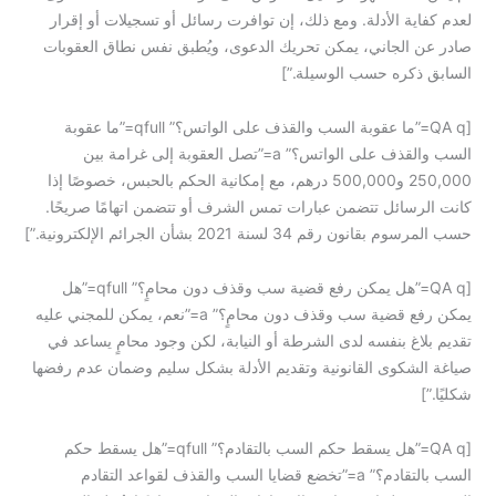
لعدم كفاية الأدلة. ومع ذلك، إن توافرت رسائل أو تسجيلات أو إقرار
صادر عن الجاني، يمكن تحريك الدعوى، ويُطبق نفس نطاق العقوبات
السابق ذكره حسب الوسيلة.”]
[QA q=”ما عقوبة السب والقذف على الواتس؟” qfull=”ما عقوبة
السب والقذف على الواتس؟” a=”تصل العقوبة إلى غرامة بين
250,000 و500,000 درهم، مع إمكانية الحكم بالحبس، خصوصًا إذا
كانت الرسائل تتضمن عبارات تمس الشرف أو تتضمن اتهامًا صريحًا.
حسب المرسوم بقانون رقم 34 لسنة 2021 بشأن الجرائم الإلكترونية.”]
[QA q=”هل يمكن رفع قضية سب وقذف دون محامٍ؟” qfull=”هل
يمكن رفع قضية سب وقذف دون محامٍ؟” a=”نعم، يمكن للمجني عليه
تقديم بلاغ بنفسه لدى الشرطة أو النيابة، لكن وجود محامٍ يساعد في
صياغة الشكوى القانونية وتقديم الأدلة بشكل سليم وضمان عدم رفضها
شكليًا.”]
[QA q=”هل يسقط حكم السب بالتقادم؟” qfull=”هل يسقط حكم
السب بالتقادم؟” a=”تخضع قضايا السب والقذف لقواعد التقادم