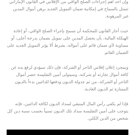
وإن أحد أهم إجراءات الصلح الواقي من الإفلاس في القانون الإماراتي
تتمثل بالسماح في إمكانية ضمان التمويل الجديد برهن أموال المدين
غير المرهونة.
حيث أجاز القانون للمحكمة أن تسمح بإجراء الصلح الواقي، أو إعادة
الهيكلة المالية، بأن يحصل المدين على تمويل بضمان بدرجة أعلى، أو
مساوية لأي ضمان قائم على أمواله، بشرط ألا يؤثر التمويل الجديد على
الضمان القائم.
وبمجرد إعلان إفلاس التاجر أو الشركة، فإن ذلك سيؤدي لرفع يده عن
كافة أموال تجارته أو شركته، وسيتولى أمين التفليسة حصر أموال
التاجر أو الشركة، من ثم جدولة الديون ودفعها للدائنين بدءاً بالديون
الممتازة ثم الديون العادية.
فإذا لم يكفي رأس المال المتبقي لسداد الديون لكافة الدائنين، فإنه
يتوجب على أمين التفليسة سداد تلك الديون نسبياً بحسب نسبة دين كل
شخص من الدين الكلي.