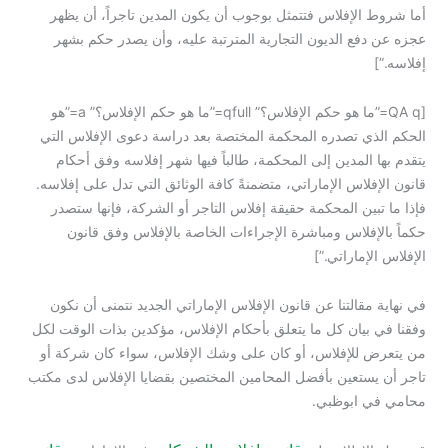
أما شروط الإفلاس فتتمثل بوجوب أن يكون المدين تاجراً، أن يظهر
عجزه عن دفع الديون التجارية المترتبة عليه، وأن يصدر حكم بشهر
إفلاسه.”]
[QA q=”ما هو حكم الإفلاس؟” qfull=”ما هو حكم الإفلاس؟” a=”هو
الحكم الذي تصدره المحكمة المختصة بعد دراسة دعوى الإفلاس التي
يتقدم بها المدين إلى المحكمة، طالباً فيها شهر إفلاسه وفق أحكام
قانون الإفلاس الإماراتي، متضمنةً كافة الوثائق التي تدل على إفلاسه.
فإذا ما تبين المحكمة حقيقة إفلاس التاجر أو الشركة، فإنها ستصدر
حكماً بالإفلاس ومباشرة الإجراءات الخاصة بالإفلاس وفق قانون
الإفلاس الإماراتي.”]
في نهاية مقالتنا عن قانون الإفلاس الإماراتي الجديد نتمنى أن نكون
وفقنا في بيان كل ما يتعلق بأحكام الإفلاس، مؤكدين بذات الوقت لكل
من يتعرض للإفلاس، أو كان على وشك الإفلاس، سواء كان شركة أو
تاجر أن يستعين بأفضل المحامين المختصين بقضايا الإفلاس لدى مكتب
محامي في ابوظبي.