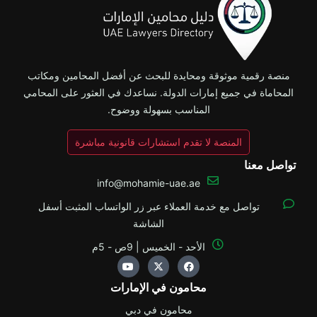
منصة رقمية موثوقة ومحايدة للبحث عن أفضل المحامين ومكاتب
المحاماة في جميع إمارات الدولة. نساعدك في العثور على المحامي
المناسب بسهولة ووضوح.
المنصة لا تقدم استشارات قانونية مباشرة
تواصل معنا
info@mohamie-uae.ae
تواصل مع خدمة العملاء عبر زر الواتساب المثبت أسفل
الشاشة
الأحد - الخميس | 9ص - 5م
Y
X
F
o
-
a
u
t
c
محامون في الإمارات
t
w
e
u
i
b
b
t
o
محامون في دبي