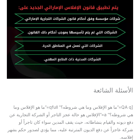
الأسئلة الشائعة
[QA q=”ما هو الإفلاس وما هي شروطه؟” qfull=”ما هو الإفلاس وما
هي شروطه؟” a=”الإفلاس هو حالة عجز التاجر أو الشركة التجارية عن
دفع ديونه والقيام بنشاطاته، حيث يقف المدين سواء كان تاجراً أو
شركة عاجزاً عن دفع الديون المترتبة عليه، مما يؤدي لصدور حكم بشهر
إفلاسه.