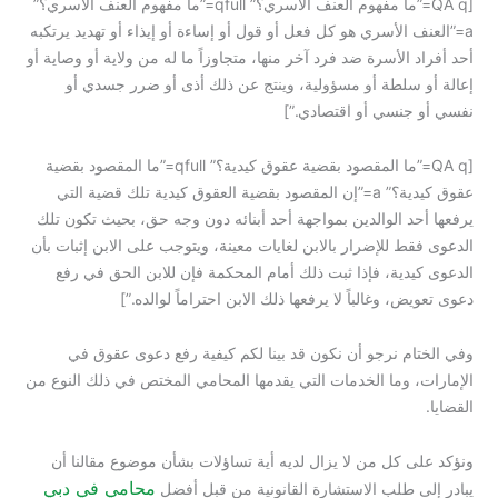
[QA q=”ما مفهوم العنف الأسري؟” qfull=”ما مفهوم العنف الأسري؟”
a=”العنف الأسري هو كل فعل أو قول أو إساءة أو إيذاء أو تهديد يرتكبه
أحد أفراد الأسرة ضد فرد آخر منها، متجاوزاً ما له من ولاية أو وصاية أو
إعالة أو سلطة أو مسؤولية، وينتج عن ذلك أذى أو ضرر جسدي أو
نفسي أو جنسي أو اقتصادي.”]
[QA q=”ما المقصود بقضية عقوق كيدية؟” qfull=”ما المقصود بقضية
عقوق كيدية؟” a=”إن المقصود بقضية العقوق كيدية تلك قضية التي
يرفعها أحد الوالدين بمواجهة أحد أبنائه دون وجه حق، بحيث تكون تلك
الدعوى فقط للإضرار بالابن لغايات معينة، ويتوجب على الابن إثبات بأن
الدعوى كيدية، فإذا ثبت ذلك أمام المحكمة فإن للابن الحق في رفع
دعوى تعويض، وغالباً لا يرفعها ذلك الابن احتراماً لوالده.”]
وفي الختام نرجو أن نكون قد بينا لكم كيفية رفع دعوى عقوق في
الإمارات، وما الخدمات التي يقدمها المحامي المختص في ذلك النوع من
القضايا.
ونؤكد على كل من لا يزال لديه أية تساؤلات بشأن موضوع مقالنا أن
محامي في دبي
يبادر إلى طلب الاستشارة القانونية من قبل أفضل