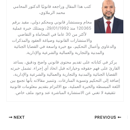
كتب هذا المقال وراجعه قانونيًا الدكتور المحامي
محمد الرملاوي،
محام ومستشار قانوني ومحكم دولي، مقيد برقم
120365 منذ 29/01/1992، ويمتلك خبرة عملية
لأكثر من 30 عاما في المحاماة و التقاضي
والاستشارات القانونية وصياغة العقود والمذكرات
والدعاوى وأعمال التحكيم، مع خبرة واسعة في القضايا الجنائية
والمدنية والتجارية والعمالية والشرعية والإدارية.
يركز في كتاباته على تقديم محتوى قانوني واضح ودقيق، يساعد
القارئ على فهم حقوقه وخياراته قبل اتخاذ أي إجراء. تشمل خبرته
القضايا الجنائية والمدنية والتجارية والعمالية والشرعية والإدارية،
إضافة إلى التحكيم وتسوية المنازعات. وتتميز مقالاته بأنها تجمع بين
اللغة المبسطة والخبرة العملية، مع الالتزام بتقديم معلومات قانونية
تثقيفية لا تغني عن الاستشارة المباشرة عند وجود ملف خاص.
NEXT
PREVIOUS