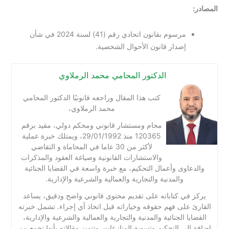
المصادر:
مرسوم بقانون اتحادي رقم (41) لسنة 2024 في شأن
إصدار قانون الأحوال الشخصية.
الدكتور المحامي محمد الرملاوي
كتب هذا المقال وراجعه قانونيًا الدكتور المحامي
محمد الرملاوي،
محام ومستشار قانوني ومحكم دولي، مقيد برقم
120365 منذ 29/01/1992، ويمتلك خبرة عملية
لأكثر من 30 عاما في المحاماة و التقاضي
والاستشارات القانونية وصياغة العقود والمذكرات
والدعاوى وأعمال التحكيم، مع خبرة واسعة في القضايا الجنائية
والمدنية والتجارية والعمالية والشرعية والإدارية.
يركز في كتاباته على تقديم محتوى قانوني واضح ودقيق، يساعد
القارئ على فهم حقوقه وخياراته قبل اتخاذ أي إجراء. تشمل خبرته
القضايا الجنائية والمدنية والتجارية والعمالية والشرعية والإدارية،
إضافة إلى التحكيم وتسوية المنازعات. وتتميز مقالاته بأنها تجمع بين