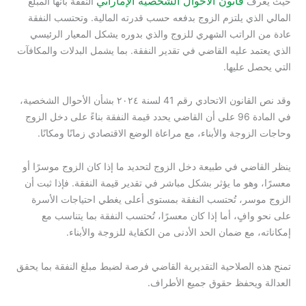
قانون الأحوال الشخصية الإماراتي
حيث يعرف
النفقة بأنها المبلغ
المالي الذي يلتزم الزوج بدفعه حسب قدرته المالية. وتحتسب النفقة
عادة من الراتب الشهري للزوج والذي بدوره يشكل المعيار الرئيسي
الذي يعتمد عليه القاضي في تقدير النفقة. بما يشمل البدلات والمكافآت
التي يحصل عليها.
وقد نص القانون الاتحادي رقم 41 لسنة ٢٠٢٤ بشأن الأحوال الشخصية،
في المادة 96 على أن القاضي يحدد قيمة النفقة بناءً على دخل الزوج
وحاجات الزوجة والأبناء، مع مراعاة الوضع الاقتصادي زمانًا ومكانًا.
ينظر القاضي في طبيعة دخل الزوج لتحديد ما إذا كان الزوج موسرًا أو
معسرًا، وهو ما يؤثر بشكل مباشر في تقدير قيمة النفقة. فإذا ثبت أن
الزوج موسر، تُحتسب النفقة بمستوى أعلى يغطي احتياجات الأسرة
على نحو وافٍ، أما إذا كان معسرًا، تُحتسب النفقة بما يتناسب مع
إمكاناته، مع ضمان الحد الأدنى من الكفاية للزوجة والأبناء.
تمنح هذه الصلاحية التقديرية القاضي فرصة لضبط مبلغ النفقة بما يحقق
العدالة ويحفظ حقوق جميع الأطراف.