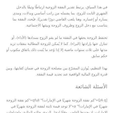
في هذا السياق، يرتبط تقدير النفقة الزوجية ارتباطًا وثيقًا بالدخل
الشهري الثابت للزوج، بما يشمله من راتب أساسي وبدلات، ومدى
يساره أو إعساره. وهنا يلعب القاضي دورًا تقديريًا، فيُحدد النفقة بما
يتناسب مع دخل الزوج وظروف الزوجة وبيئتها الاجتماعية.
تحتفظ الزوجة بحقها في النفقة ما لم يقم الزوج بسدادها (الأداء)، أو
تتنازل عنها بإرادتها (البراء). كما لا يُمكن للزوجة المطالبة بنفقات تزيد
مدتها على ثلاث سنوات ماضية إلا إذا وُجد ما يُثبت ذلك باتفاق مكتوب أو
حكم سابق.
بهذا التنظيم، يُوازن المشرّع بين مصلحة الزوجة في ضمان كفايتها، وبين
قدرة الزوج المالية الواقعية عند تحديد قيمة النفقة.
الأسئلة الشائعة
[QA q=”كم نفقة الزوجة شهريًا في الإمارات؟” qfull=”كم نفقة الزوجة
شهريًا في الإمارات؟” a=”لا توجد قيمة ثابتة لنفقة الزوجة شهريًا في
الإمارات، إذ يحددها القاضي وفقًا لدخل الزوج، حالته المالية، واحتياجات