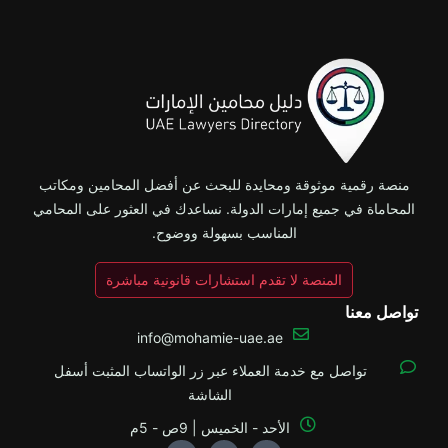
منصة رقمية موثوقة ومحايدة للبحث عن أفضل المحامين ومكاتب
المحاماة في جميع إمارات الدولة. نساعدك في العثور على المحامي
المناسب بسهولة ووضوح.
المنصة لا تقدم استشارات قانونية مباشرة
تواصل معنا
info@mohamie-uae.ae
تواصل مع خدمة العملاء عبر زر الواتساب المثبت أسفل
الشاشة
الأحد - الخميس | 9ص - 5م
Y
X
F