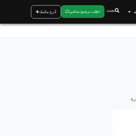
بحث
ة
اطلب ترشيح محامي
أدرج مكتبك
رة