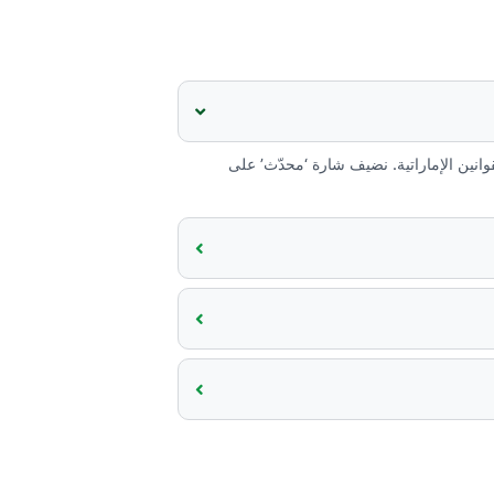
انين الإماراتية. نضيف شارة ‘محدّث’ على