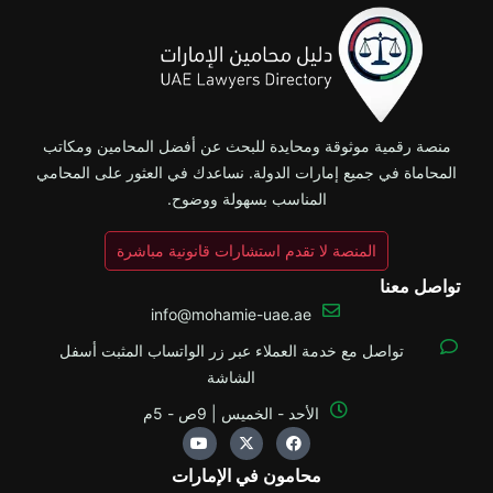
منصة رقمية موثوقة ومحايدة للبحث عن أفضل المحامين ومكاتب
المحاماة في جميع إمارات الدولة. نساعدك في العثور على المحامي
المناسب بسهولة ووضوح.
المنصة لا تقدم استشارات قانونية مباشرة
تواصل معنا
info@mohamie-uae.ae
تواصل مع خدمة العملاء عبر زر الواتساب المثبت أسفل
الشاشة
الأحد - الخميس | 9ص - 5م
Y
X
F
o
-
a
u
t
c
محامون في الإمارات
t
w
e