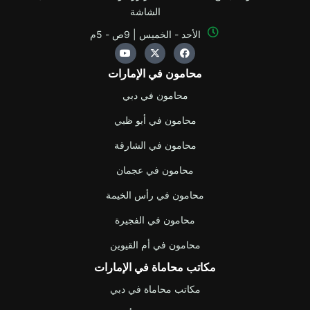
الشاشة
الأحد - الخميس | 9ص - 5م
Y
X
F
o
-
a
u
t
c
محامون في الإمارات
t
w
e
u
i
b
b
t
o
محامون في دبي
e
t
o
e
k
محامون في أبو ظبي
r
محامون في الشارقة
محامون في عجمان
محامون في رأس الخيمة
محامون في الفجيرة
محامون في أم القيوين
مكاتب محاماة في الإمارات
مكاتب محاماة في دبي