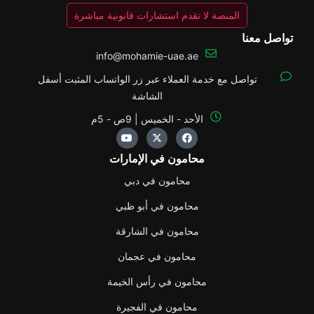
المنصة لا تقدم استشارات قانونية مباشرة
تواصل معنا
info@mohamie-uae.ae
تواصل مع خدمة العملاء عبر زر الواتساب المثبت أسفل
الشاشة
الأحد - الخميس | 9ص - 5م
Y
X
F
o
-
a
u
t
c
محامون في الإمارات
t
w
e
u
i
b
b
t
o
محامون في دبي
e
t
o
e
k
محامون في أبو ظبي
r
محامون في الشارقة
محامون في عجمان
محامون في رأس الخيمة
محامون في الفجيرة