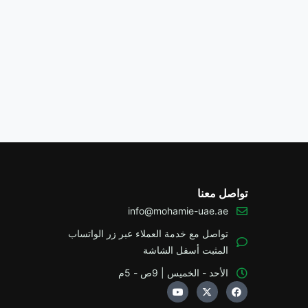
تواصل معنا
info@mohamie-uae.ae
تواصل مع خدمة العملاء عبر زر الواتساب
المثبت أسفل الشاشة
الأحد - الخميس | 9ص - 5م
Y
X
F
o
-
a
u
t
c