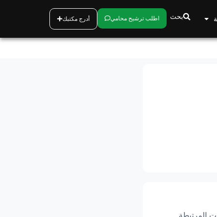
بحث
ة
اطلب ترشيح محامي
أدرج مكتبك
ت المرتبطة