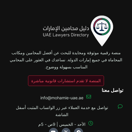
منصة رقمية موثوقة ومحايدة للبحث عن أفضل المحامين ومكاتب
المحاماة في جميع إمارات الدولة. نساعدك في العثور على المحامي
المناسب بسهولة ووضوح.
المنصة لا تقدم استشارات قانونية مباشرة
تواصل معنا
info@mohamie-uae.ae
تواصل مع خدمة العملاء عبر زر الواتساب المثبت أسفل
الشاشة
الأحد - الخميس | 9ص - 5م
Y
X
F