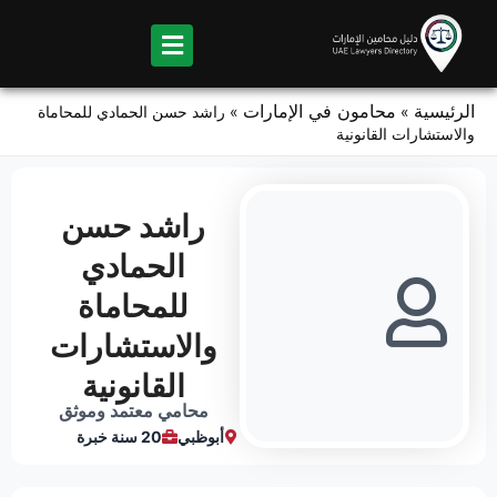
Ski
t
conten
الرئيسية
محامون في الإمارات
»
»
راشد حسن الحمادي للمحاماة
والاستشارات القانونية
راشد حسن
الحمادي
للمحاماة
والاستشارات
القانونية
محامي معتمد وموثق
أبوظبي
20 سنة خبرة