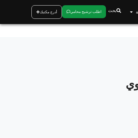
بحث
ة
اطلب ترشيح محامي
أدرج مكتبك
وي