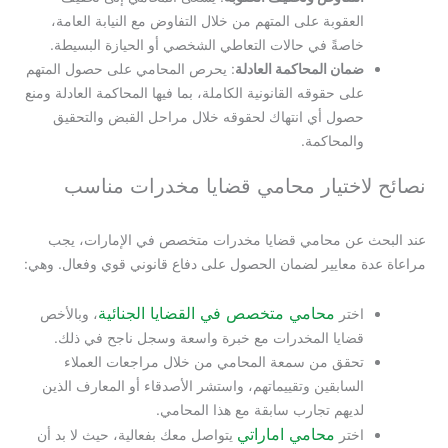
العقوبة على المتهم من خلال التفاوض مع النيابة العامة،
خاصةً في حالات التعاطي الشخصي أو الحيازة البسيطة.
ضمان المحاكمة العادلة
: يحرص المحامي على حصول المتهم
على حقوقه القانونية الكاملة، بما فيها المحاكمة العادلة ومنع
حصول أي انتهاك لحقوقه خلال مراحل القبض والتحقيق
والمحاكمة.
نصائح لاختيار محامي قضايا مخدرات مناسب
عند البحث عن محامي قضايا مخدرات متخصص في الإمارات، يجب
مراعاة عدة معايير لضمان الحصول على دفاع قانوني قوي وفعال. وهي:
محامي متخصص في القضايا الجنائية
اختر
، وبالأخص
قضايا المخدرات مع خبرة واسعة وسجل ناجح في ذلك.
تحقق من سمعة المحامي من خلال مراجعات العملاء
السابقين وتقييماتهم، واستشر الأصدقاء أو المعارف الذين
لديهم تجارب سابقة مع هذا المحامي.
محامي اماراتي
اختر
يتواصل معك بفعالية، حيث لا بد أن