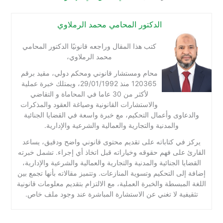
الدكتور المحامي محمد الرملاوي
كتب هذا المقال وراجعه قانونيًا الدكتور المحامي
محمد الرملاوي،
محام ومستشار قانوني ومحكم دولي، مقيد برقم
120365 منذ 29/01/1992، ويمتلك خبرة عملية
لأكثر من 30 عاما في المحاماة و التقاضي
والاستشارات القانونية وصياغة العقود والمذكرات
والدعاوى وأعمال التحكيم، مع خبرة واسعة في القضايا الجنائية
والمدنية والتجارية والعمالية والشرعية والإدارية.
يركز في كتاباته على تقديم محتوى قانوني واضح ودقيق، يساعد
القارئ على فهم حقوقه وخياراته قبل اتخاذ أي إجراء. تشمل خبرته
القضايا الجنائية والمدنية والتجارية والعمالية والشرعية والإدارية،
إضافة إلى التحكيم وتسوية المنازعات. وتتميز مقالاته بأنها تجمع بين
اللغة المبسطة والخبرة العملية، مع الالتزام بتقديم معلومات قانونية
تثقيفية لا تغني عن الاستشارة المباشرة عند وجود ملف خاص.