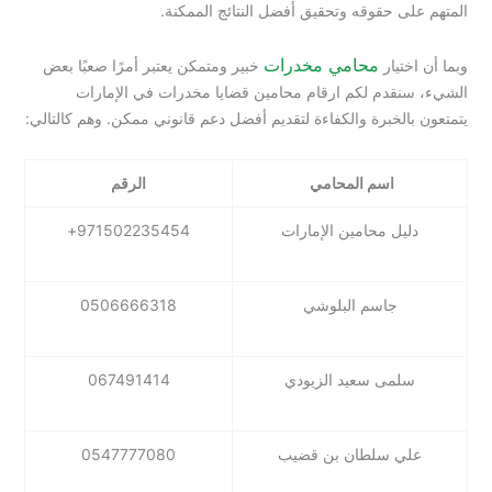
المتهم على حقوقه وتحقيق أفضل النتائج الممكنة.
محامي مخدرات
وبما أن اختيار
خبير ومتمكن يعتبر أمرًا صعبًا بعض
الشيء، سنقدم لكم ارقام محامين قضايا مخدرات في الإمارات
يتمتعون بالخبرة والكفاءة لتقديم أفضل دعم قانوني ممكن. وهم كالتالي:
اسم المحامي
الرقم
دليل محامين الإمارات
971502235454+
جاسم البلوشي
0506666318
سلمى سعيد الزيودي
067491414
علي سلطان بن قضيب
0547777080