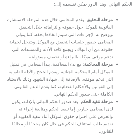
الحكم النهائي. وهذا الدور يمكن تقسيمه إلى:
مرحلة التحقيق
: يقدم المحامي خلال هذه المرحلة الاستشارة
القانونية للموكل حول حقوقه والتزاماته خلال التحقيق
ويوضح له الإجراءات التي سيتم اتخاذها بحقه. كما يتولى
المحامي حضور جلسات التحقيق مع الموكل ويتدخل لحماية
حقوقه من أي انتهاك، ويجمع كافة الأدلة والمستندات التي
تدعم موقف موكله بالبراءة أو تخفيف مسؤوليته.
مرحلة المحاكمة
: مع بدء المحاكمة، يبدأ المحامي في تمثيل
الموكل أمام المحكمة الجنائية ويقدم الحجج والأدلة القانونية
التي تدعم موقفه. بالإضافة إلى شهادة الشهود وذلك بالاستناد
إلى القوانين والأحكام القضائية، كما يقدم الدعم القانوني
الكاملة حتى صدور الحكم النهائي.
مرحلة تنفيذ الحكم
: بعد صدور الحكم النهائي بالإدانة، يكون
لدى المحامي خيارين إما تنفيذ الحكم ومتابعة إجراءاته
والحرص على احترام حقوق الموكل أثناء تنفيذ العقوبة أو
تقديم طلب استئناف الحكم في حال كان مجحفًا أو مخالفًا
للقانون.