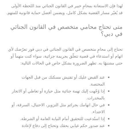
لهذا فإن الاستعانة بمحامٍ خبير في القانون الجنائي منذ اللحظة الأولى
قد يُغيّر مسار القضية بشكل كامل، ويضمن أفضل حماية قانونية للمتهم.
متى تحتاج محامي متخصص في القانون الجنائي
في دبي؟
تحتاج إلى محامٍ متخصص في القانون الجنائي في دبي فور تعرّضك لأي
اتهام أو استدعاء في قضية تتعلّق بجريمة جزائية، سواء كنت متهماً أو
حتى مشتبهًا به. تظهر الضرورة بشكل خاص في الحالات التالية:
عند القبض عليك أو تفتيش مسكنك من قبل الجهات
المختصة.
إذا وُجّهت إليك تهمة جنائية مثل حيازة أو تعاطي أو الاتجار
بالمخدرات.
في حال اتهامك بجرائم مثل التزوير، الاحتيال، السرقة، أو
الاعتداء.
إذا استُدعيت للتحقيق أمام النيابة العامة أو الشرطة.
عند صدور حكم غيابي بحقك وتحتاج إلى دفاع لإعادة