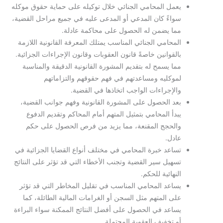
يعمل المحامي الجنائي خلال توكيله على حماية حقوق موكله
سواءً كان المدعي أو المدعى عليه في جميع مراحل القضية،
مما يضمن له الحصول على محاكمة عادلة.
المحامي الجنائي المناسب يمتلك المعرفة القانونية اللازمة
بالقوانين خاصةً قانون العقوبات وقانون الإجراءات الجزائية.
مما يسمح له بتقديم المشورة القانونية الدقيقة والمناسبة
لموكليه ومساعدتهم في فهم حقوقهم والتزاماتهم
والإجراءات الواجب اتخاذها في القضية.
بعد الحصول على المشورة القانونية وفهم جوانب القضية،
يبدأ المحامي بتمثيل المتهم أمام المحاكم وتقديم الدفوع
والحجج المقنعة، مما يزيد من فرص الحصول على حكم
عادل.
تساعد خبرة المحامي في مختلف أنواع القضايا الجزائية في
تسهيل سير القضية وتجنب الأخطاء التي قد تؤثر على النتائج
النهائية للحكم.
يساعد المحامي المناسب في تقليل المخاطر التي قد تؤثر
على المتهم مثل السجن أو الغرامات المالية الطائلة، كما
يساعد في الحصول على أفضل النتائج الممكنة سواء البراءة
أو تخفيف العقوبة المحتملة.