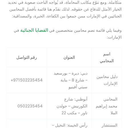
متكاملة. ومع تنوّع مكاتب المحاماة، قد يُواجه الباحث صعوبة في تحديد
الخيار الأمثل للدفاع عن حقوقه. لذلك نقدّم هنا قائمة بأفضل المحامين
الجنائيين في الإمارات ممن جمعوا بين الكفاءة، الخبرة، والمصداقية:
القضايا الجنائية
وفيما يلي قائمة تضم محامين متخصصين في
في
الإمارات:
اسم
العنوان
رقم التواصل
المحامي
دبي: ديرة – بورسعيد
دليل محامين
– شارع 8 – بناية
971502235454+
الإمارات
سيتي أفينيو
المحامي
أبوظبي: شارع
محمد إبراهيم
الكورنيش – جولدن
0502235454
الملا
تاور – مكتب 22
المستشار
رأس الخيمة: النخيل –