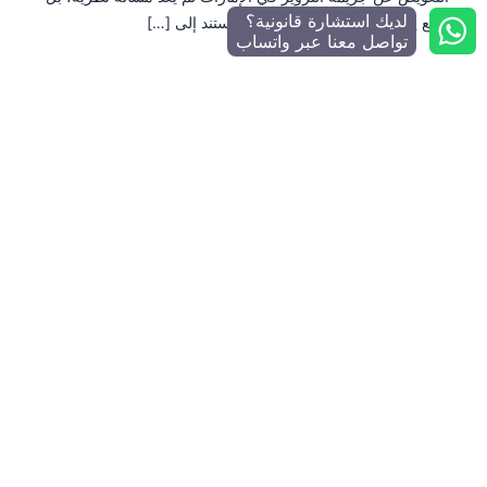
لديك استشارة قانونية؟
واقع يعيشه من يُزجّ بهم في قضايا تستند إلى […]
تواصل معنا عبر واتساب
منصة رقمية موثوقة ومحايدة للبحث عن أفضل المحامين ومكاتب
المحاماة في جميع إمارات الدولة. نساعدك في العثور على المحامي
المناسب بسهولة ووضوح.
المنصة لا تقدم استشارات قانونية مباشرة
تواصل معنا