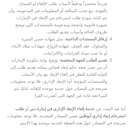
شرحاً مختصراً ودقيقاً لأسباب طلب الإلغاء أو السماح
بالعودة، مع تجنب المبالغة أو المعلومات غير المدعومة، وأن
تتم كتابة نموذج طلب استرحام من الإبعاد في الإمارات
بصورة قانونية واضحة ومدعومة بالمستندات التي توضح
ظروف الحالة وأسباب تقديم الطلب.
إرفاق المستندات الداعمة
: مثل شهادة حسن السيرة
والسلوك، عقد العمل، شهادة الزواج، شهادات ميلاد الأبناء،
أو ما يثبت سداد الغرامات والالتزامات.
تقديم الطلب للجهة المختصة
: توضح بوابة حكومة الإمارات
أن من صدر بحقه حكم إبعاد قضائي يمكنه تقديم طلب إلى
النيابة العامة للنظر في إلغاء الإبعاد مع بيان الأسباب
والمستندات المؤيدة. أما الإبعاد الإداري، فلا توجد معلومات
صريحة في المصادر حول خدمة موحدة لإلغائه، لذلك تتم
المراجعة عادة عبر الجهة التي أصدرت القرا
أما عند البحث عن
خدمة إلغاء الإبعاد الإداري في إمارة دبي
أو
طلب
استرحام إبعاد إداري أبوظبي
ضمن المصادر المحددة، فلا توجد معلومات
صريحة في المصادر حول هذه النقطة كخدمة موحدة بهذا الاسم.