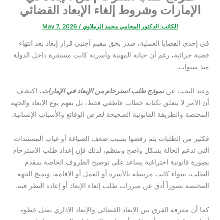
الإمارات وشروط إلغاء الإبعاد القضائي
الكاتب:
الدكتور المحامي محمد الرملاوي
/
May 7, 2026
في إحدى القضايا العملية، صدر بحق مقيم أجنبي قرار إبعاد بعد انتهاء
قضية جزائية، رغم أن حياته المهنية وأسرته كانت مستقرة داخل الدولة
منذ سنوات.
وعند البحث عن
نموذج طلب استرحام من الإبعاد في الإمارات
، اكتشف
أن الأمر لا يتعلق بكتابة خطاب عاطفي فقط، بل بفهم نوع الإبعاد والجهة
المختصة والطريقة القانونية الصحيحة لعرض الوقائع والأسباب الإنسانية.
فكثير من الطلبات يتم رفضها بسبب ضعف الصياغة أو غياب المستندات
التي تدعم الحالة بشكل واضح ومنظم، لذلك فإن إعداد طلب الاسترحام
بصورة قانونية احترافية يساعد على توضيح الظروف الخاصة بمقدم
الطلب، سواء كانت مرتبطة بالأسرة أو العمل أو الإقامة، ويمنح الجهة
المختصة تصوراً أدق عن مبررات طلب إلغاء الإبعاد أو إعادة النظر فيه.
كما أن معرفة الفرق بين الإبعاد القضائي والإبعاد الإداري تمثل خطوة