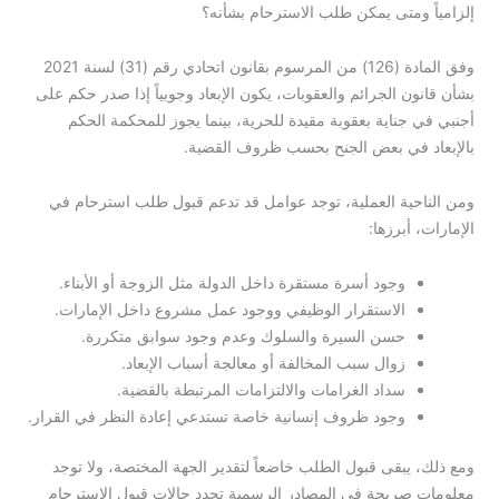
إلزامياً ومتى يمكن طلب الاسترحام بشأنه؟
وفق المادة (126) من المرسوم بقانون اتحادي رقم (31) لسنة 2021
بشأن قانون الجرائم والعقوبات، يكون الإبعاد وجوبياً إذا صدر حكم على
أجنبي في جناية بعقوبة مقيدة للحرية، بينما يجوز للمحكمة الحكم
بالإبعاد في بعض الجنح بحسب ظروف القضية.
ومن الناحية العملية، توجد عوامل قد تدعم قبول طلب استرحام في
الإمارات، أبرزها:
وجود أسرة مستقرة داخل الدولة مثل الزوجة أو الأبناء.
الاستقرار الوظيفي ووجود عمل مشروع داخل الإمارات.
حسن السيرة والسلوك وعدم وجود سوابق متكررة.
زوال سبب المخالفة أو معالجة أسباب الإبعاد.
سداد الغرامات والالتزامات المرتبطة بالقضية.
وجود ظروف إنسانية خاصة تستدعي إعادة النظر في القرار.
ومع ذلك، يبقى قبول الطلب خاضعاً لتقدير الجهة المختصة، ولا توجد
معلومات صريحة في المصادر الرسمية تحدد حالات قبول الاسترحام