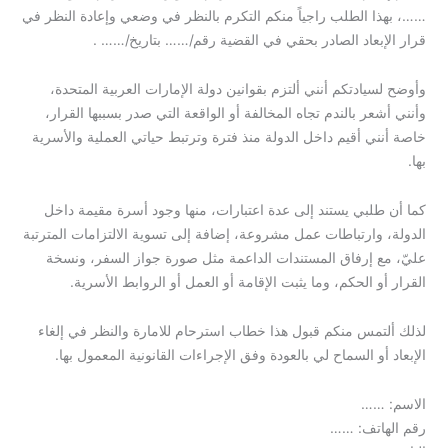
……، بهذا الطلب راجياً منكم التكرم بالنظر في وضعي وإعادة النظر في
قرار الإبعاد الصادر بحقي في القضية رقم/…… بتاريخ/…… .
وأوضح لسيادتكم أنني ألتزم بقوانين دولة الإمارات العربية المتحدة،
وأنني أشعر بالندم تجاه المخالفة أو الواقعة التي صدر بسببها القرار،
خاصة أنني أقيم داخل الدولة منذ فترة وترتبط حياتي العملية والأسرية
بها.
كما أن طلبي يستند إلى عدة اعتبارات، منها وجود أسرة مقيمة داخل
الدولة، وارتباطات عمل مشروعة، إضافة إلى تسوية الالتزامات المترتبة
عليّ، مع إرفاق المستندات الداعمة مثل صورة جواز السفر، ونسخة
القرار أو الحكم، وما يثبت الإقامة أو العمل أو الروابط الأسرية.
لذلك ألتمس منكم قبول هذا خطاب استرحام للامارة والنظر في إلغاء
الإبعاد أو السماح لي بالعودة وفق الإجراءات القانونية المعمول بها.
الاسم: ……
رقم الهاتف: ……