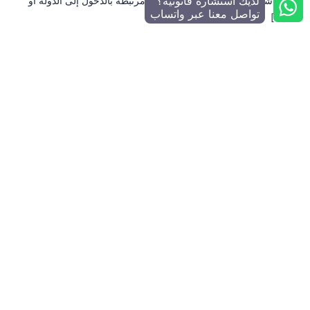
لديك استشارة قانونية؟
والأشخاص الذين يواجهون مشكلات مرتبطة بالدخول إلى الدولة أو
تواصل معنا عبر واتساب
[…]
منصة رقمية موثوقة ومحايدة للبحث عن أفضل المحامين ومكاتب
المحاماة في جميع إمارات الدولة. نساعدك في العثور على المحامي
المناسب بسهولة ووضوح.
المنصة لا تقدم استشارات قانونية مباشرة
تواصل معنا