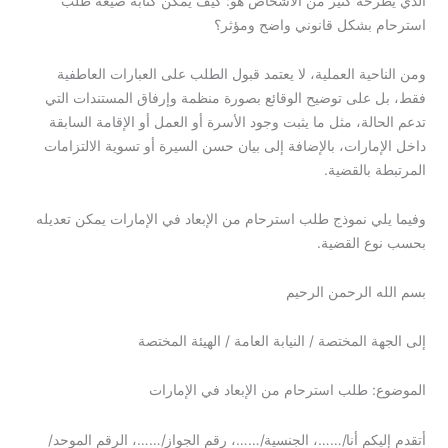
الذي يطرحه كثير من الأشخاص هو: كيف يمكن كتابة صيغة طلب
استرحام بشكل قانوني واضح ومؤثر؟
ومن الناحية العملية، لا يعتمد قبول الطلب على العبارات العاطفية
فقط، بل على توضيح الوقائع بصورة منظمة وإرفاق المستندات التي
تدعم الحالة، مثل ما يثبت وجود الأسرة أو العمل أو الإقامة السابقة
داخل الإمارات، بالإضافة إلى بيان حسن السيرة أو تسوية الالتزامات
المرتبطة بالقضية.
وفيما يلي نموذج طلب استرحام من الإبعاد في الإمارات يمكن تعديله
بحسب نوع القضية.
بسم الله الرحمن الرحيم
إلى الجهة المختصة / النيابة العامة / الهيئة المختصة
الموضوع: طلب استرحام من الإبعاد في الإمارات
أتقدم إليكم أنا/……، الجنسية/……، رقم الجواز/……، الرقم الموحد/