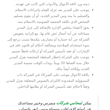
ذمته ورد كافة الأموال والأدوات التي كانت في عهدته.
يتوجب على المدير بعد عزله القيام بإجراءات الاستلام
والتسليم ما بينه وبين المدير الجديد، أو أن يقوم بتسليم
الشخص الذي تكلفه الجمعية العمومية بالاستلام منه.
يحق لأعضاء مجلس الإدارة بالإضافة إلى عزل المدير
مساءلته عن أية أعمال غش قام بها، مع إلزامه بتعويض
الشركة عن أية خسارة أو مصاريف يتكبدها بسبب يرجع إلى
سوء استخدام الصلاحية ومخالفة أحكام أي قانون نافذ في
الإمارات، أو عقد تأسيس الشركة أو ارتكابه لخطأ جسيم.
يتوجب على الشركة إخطار السلطة المختصة بعزل المدير
خلال مدة أقصاها 30 يوماً، وبذات الوقت تسمية المدير
الجديد وإبلاغه أيضاً بذلك.
بكافة الأحوال يتوجب على الشركاء في الشركة ذات
المسؤولية المحدودة الالتزام بالنصوص المتعلقة بعزل المدير
وفقاً لأحكام عقد تأسيس الشركة أو نظامها الداخلي.
محامي شركات
يمكن ل
متمرس وخبير مساعدتك
في إتمام الإجراءات بسهولة ويسر، انقر واتساب