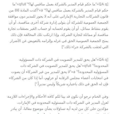
[QA q=”ما حكم قيام المدير بالشركة بعمل منافس لها؟” qfull=”ما
حكم قيام المدير بالشركة بعمل منافس لها؟” a=”أكدت المادة 86 من
قانون الشركات التجارية الإماراتي على أنه لا يجوز للمدير دون موافقة
الجمعية العمومية للشركة أن يتولى إدارة شركة أخرى منافسة، أو أن
يقوم بنشاط مماثل، أو أن يقوم لحسابه أو حساب الغير بصفقات تجارة
منافسة أو مماثلة لتجارة الشركة، وإذا ارتكب تلك المخالفة فإن ذلك
يمنح الجمعية العمومية الحق في عزله وإلزامه بالتعويض عن الأضرار
التي لحقت بالشركة جراء ذلك.”]
[QA q=”هل يحق للمدير التصويت في الشركة ذات المسؤولية
المحدودة؟” qfull=”هل يحق للمدير التصويت في الشركة ذات
المسؤولية المحدودة؟” a=”لا يحق للمدير من غير الشركاء أن يصوت
في انتخابات أعضاء مجلس الرقابة أو عزلهم، أما إذا كان من الشركاء
فإن له الحق في ذلك باعتباره شريكاً وليس مديراً.”]
وفي الختام نرجو أن نكون قد بينا لكم كافة الأحكام والإجراءات اللازمة
لعزل المدير في الشركة ذات المسئولية المحدودة في الإمارات،
مؤكدين على كل من لديه أية تساؤلات بشأن موضوع مقالنا، أن يبادر