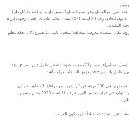
توطين.
م عقد عمل مع العامل وفق نمط العمل المتفق عليه، مع احتفاظ كل طرف
بنسخة من العقد، حيث أن المادة 8 من المرسوم بقانون اتحادي رقم 33 لسنة 2021 بشأن تنظيم علاقات العمل وجوب إبرام
ه التنفيذية.
يح، تبقى المنشأة معرضة لمخالفة تشغيل عامل بلا تصريح؛ لأن العقد ينظم
لعمل بعد انتهاء مدته، ولا يُقصد به عقوبة تشغيل عامل دون تصريح. وهذا
غيل عامل بلا تصريح قد يعرّض المنشأة لغرامة أشد.
تُحسب الغرامة بطريقة مباشرة: يتم تحديد عدد أشهر التأخير، ثم ضربها في 200 درهم عن كل شهر، مع مراعاة ألا يتجاوز إجمالي
الغرامة 2,000 درهم. ويستند ذلك إلى جدول الغرامات الإدارية الوارد في قرار مجلس الوزراء رقم 21 لسنة 2020 بشأن رسوم
طين.
لمدة 4 أشهر، تكون الغرامة: