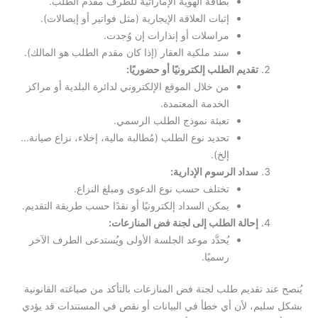
بطاقة الهوية الإماراتية للطرف مقدم الطلب.
إثبات العلاقة الإيجارية (مثل فواتير أو إيصالات).
مراسلات أو إنذارات إن وُجدت.
سند ملكية العقار (إذا كان مقدم الطلب هو المالك).
تقديم الطلب إلكترونيًا أو حضوريًا:
من خلال الموقع الإلكتروني لدائرة البلدية أو مراكز
الخدمة المعتمدة.
تعبئة نموذج الطلب الرسمي.
تحديد نوع الطلب (مُطالبة مالية، إخلاء، نزاع صيانة…
إلخ).
سداد الرسوم الإدارية:
تختلف حسب نوع الدعوى ومبلغ النزاع.
يمكن السداد إلكترونيًا أو نقدًا حسب طريقة التقديم.
إحالة الطلب إلى لجنة فض المنازعات:
يُحدَّد موعد الجلسة الأولى ويُستدعى الطرف الآخر
رسميًا.
يُنصح عند تقديم طلب لجنة فض المنازعات بالتأكد من صياغته القانونية
بشكل سليم، لأن أي خطأ في البيانات أو نقص في المستندات قد يؤدي