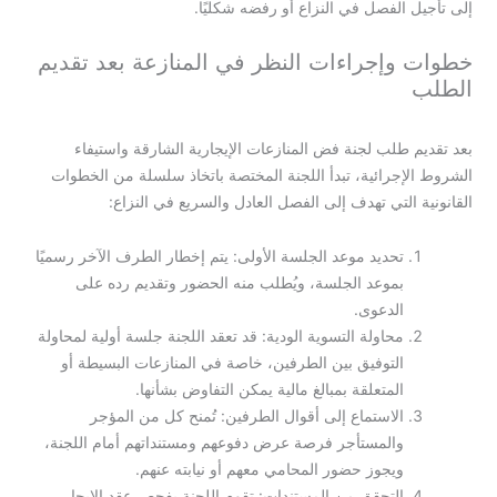
إلى تأجيل الفصل في النزاع أو رفضه شكليًا.
خطوات وإجراءات النظر في المنازعة بعد تقديم
الطلب
بعد تقديم طلب لجنة فض المنازعات الإيجارية الشارقة واستيفاء
الشروط الإجرائية، تبدأ اللجنة المختصة باتخاذ سلسلة من الخطوات
القانونية التي تهدف إلى الفصل العادل والسريع في النزاع:
تحديد موعد الجلسة الأولى: يتم إخطار الطرف الآخر رسميًا
بموعد الجلسة، ويُطلب منه الحضور وتقديم رده على
الدعوى.
محاولة التسوية الودية: قد تعقد اللجنة جلسة أولية لمحاولة
التوفيق بين الطرفين، خاصة في المنازعات البسيطة أو
المتعلقة بمبالغ مالية يمكن التفاوض بشأنها.
الاستماع إلى أقوال الطرفين: تُمنح كل من المؤجر
والمستأجر فرصة عرض دفوعهم ومستنداتهم أمام اللجنة،
ويجوز حضور المحامي معهم أو نيابته عنهم.
التحقق من المستندات: تقوم اللجنة بفحص عقد الإيجار،