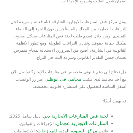
لضمان قبول الطلب وتسريع الإجراءات.
يمثل مركز فض المنازعات الايجارية الشارقة قناة فعالة وسريعة لحل
النزاعات العقارية بين الملاك والمستأجرين دون اللجوء إلى القضاء
التقليدي. ومن خلال تقديم طلب لجنة فض المنازعات بشكل صحيح،
يمكنك حماية حقوقك وتفادي النزاعات الطويلة. ومع تطور الأنظمة
القانونية في الشارقة، أصبح من الضروري الاستعانة بمحامٍ متمرس
لضمان حسن التقدير القانوني وسرعة البت في النزاع.
هل تحتاج إلى دعم قانوني متخصص في منازعات الإيجار؟ تواصل الآن
محامي في ابوظبي
مع أحد محامينا لدى مكتب
عبر زر الواتساب
أسفل الشاشة للحصول على استشارة قانونية مخصصة.
قد يهمك أيضًا:
لجنة فض المنازعات الايجارية دبي
: دليل شامل 2025.
المنازعات الايجارية عجمان
: الإجراءات والقوانين.
مركز التسوية الودية للمنازعات
قانون
: الاختصاصات