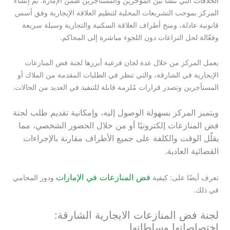
الخلافات التي تنشأ بين المؤجرين والمستأجرين ضمن الإمارة. تم إنشاء
المركز بموجب التشريعات المحلية لتنظيم العلاقة الإيجارية وفق أسس
قانونية عادلة، ومنح أطراف العلاقة السكنية والتجارية وسيلة سريعة
وفعّالة لحل النزاعات دون اللجوء مباشرة إلى المحاكم.
يعمل المركز من خلال عدة لجان فرعية أبرزها لجنة فض المنازعات
الإيجارية في الشارقة، والتي تنظر في الطلبات المقدمة من الملاك أو
المستأجرين وتصدر قرارات مُلزمة قابلة للتنفيذ في العديد من الحالات.
ويتميز المركز بسهولة الوصول إليه، وإمكانية تقديم طلب لجنة
فض المنازعات إلكترونيًا أو من خلال الحضور الشخصي، مما
يقلّل الوقت والكلفة على جميع الأطراف مقارنة بالإجراءات
القضائية العادية.
فض المنازعات في الإمارات
تعرف أيضًا على: كيفية
ودور المحامي
في ذلك.
لجنة فض المنازعات الايجارية الشارقة:
اختصاصاتها وسلطاتها