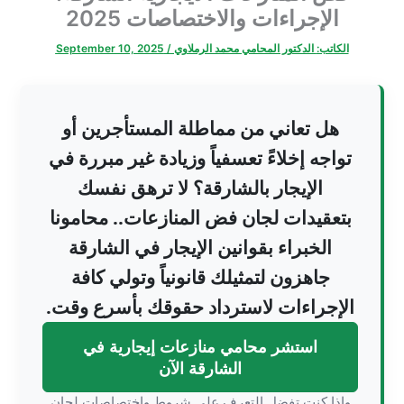
الإجراءات والاختصاصات 2025
الكاتب:
الدكتور المحامي محمد الرملاوي
/
September 10, 2025
هل تعاني من مماطلة المستأجرين أو
تواجه إخلاءً تعسفياً وزيادة غير مبررة في
الإيجار بالشارقة؟ لا ترهق نفسك
بتعقيدات لجان فض المنازعات.. محامونا
الخبراء بقوانين الإيجار في الشارقة
جاهزون لتمثيلك قانونياً وتولي كافة
الإجراءات لاسترداد حقوقك بأسرع وقت.
استشر محامي منازعات إيجارية في
الشارقة الآن
وإذا كنت تفضل التعرف على شروط واختصاصات لجان