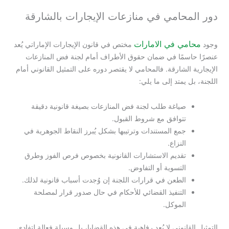
دور المحامي في منازعات الإيجارات بالشارقة
محامي في الامارات
وجود
مختص في قانون الإيجارات الإماراتي يُعد
عنصرًا حاسمًا في ضمان حقوق الأطراف أمام لجنة فض المنازعات
الإيجارية الشارقة. فالمحامي لا يقتصر دوره على التمثيل القانوني أمام
اللجنة، بل يمتد إلى ما يلي:
صياغة طلب لجنة فض المنازعات بصيغة قانونية دقيقة
تتوافق مع شروط القبول.
جمع المستندات وترتيبها بشكل يُبرز النقاط الجوهرية في
النزاع.
تقديم الاستشارات القانونية بخصوص فرص الفوز وطرق
التسوية أو التفاوض.
الطعن في قرارات اللجنة إن وُجدت أسباب قانونية لذلك.
التنفيذ القضائي للأحكام في حال صدور قرار لمصلحة
الموكل.
التمثيل القانوني لا يُعد رفاهية في هذه القضايا، بل وسيلة فعالة لتفادي