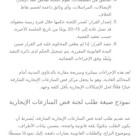
الإيصالات، المراسلات، وأي وثائق داعمة لحسم نقاط
الخلاف.
إصدار القرار: تُصدر اللجنة حكمها خلال فترة زمنية معقولة،
قد تصل عادة إلى 15–30 يومًا من تاريخ الجلسة الأخيرة،
حسب تعقيد القضية.
تنفيذ القرار: إذا لم يطعن المحكوم عليه في القرار ضمن
المدة القانونية المقررة، يتم تسجيل الحكم لدى دائرة التنفيذ
ويُنفّذ وفق الإجراءات القضائية.
تُعد هذه الإجراءات ميسّرة وسريعة مقارنة بالدعاوى المدنية أمام
المحاكم العادية، وهو ما يجعل مركز فض المنازعات الإيجارية الشارقة
خيارًا فعّالًا لحل الإشكالات الإيجارية بأقل كلفة وجهد.
نموذج صيغة طلب لجنة فض المنازعات الإيجارية
عند تقديم طلب لجنة فض المنازعات الإيجارية الشارقة، يُشترط أن
يكون الطلب مكتوبًا بلغة قانونية واضحة، يتضمن بيانات الأطراف،
وموضوع النزاع، والطلبات القانونية بعبارات دقيقة. إليك نموذجًا مبسطًا: