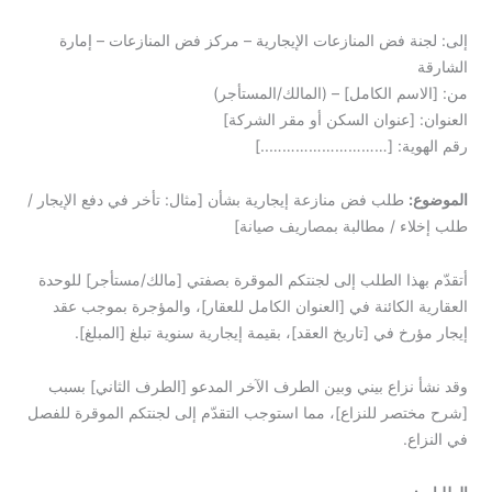
إلى: لجنة فض المنازعات الإيجارية – مركز فض المنازعات – إمارة
الشارقة
من: [الاسم الكامل] – (المالك/المستأجر)
العنوان: [عنوان السكن أو مقر الشركة]
رقم الهوية: [………………………..]
الموضوع:
طلب فض منازعة إيجارية بشأن [مثال: تأخر في دفع الإيجار /
طلب إخلاء / مطالبة بمصاريف صيانة]
أتقدّم بهذا الطلب إلى لجنتكم الموقرة بصفتي [مالك/مستأجر] للوحدة
العقارية الكائنة في [العنوان الكامل للعقار]، والمؤجرة بموجب عقد
إيجار مؤرخ في [تاريخ العقد]، بقيمة إيجارية سنوية تبلغ [المبلغ].
وقد نشأ نزاع بيني وبين الطرف الآخر المدعو [الطرف الثاني] بسبب
[شرح مختصر للنزاع]، مما استوجب التقدّم إلى لجنتكم الموقرة للفصل
في النزاع.