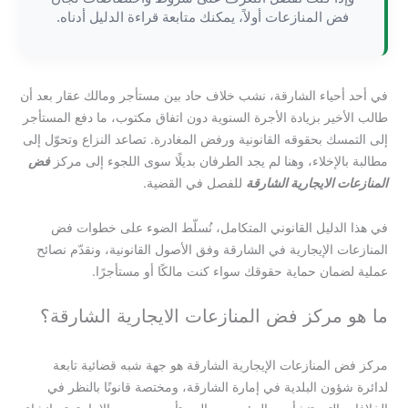
فض المنازعات أولاً، يمكنك متابعة قراءة الدليل أدناه.
في أحد أحياء الشارقة، نشب خلاف حاد بين مستأجر ومالك عقار بعد أن
طالب الأخير بزيادة الأجرة السنوية دون اتفاق مكتوب، ما دفع المستأجر
إلى التمسك بحقوقه القانونية ورفض المغادرة. تصاعد النزاع وتحوّل إلى
مطالبة بالإخلاء، وهنا لم يجد الطرفان بديلًا سوى اللجوء إلى مركز
فض
المنازعات الايجارية الشارقة
للفصل في القضية.
في هذا الدليل القانوني المتكامل، نُسلّط الضوء على خطوات فض
المنازعات الإيجارية في الشارقة وفق الأصول القانونية، ونقدّم نصائح
عملية لضمان حماية حقوقك سواء كنت مالكًا أو مستأجرًا.
ما هو مركز فض المنازعات الايجارية الشارقة؟
مركز فض المنازعات الإيجارية الشارقة هو جهة شبه قضائية تابعة
لدائرة شؤون البلدية في إمارة الشارقة، ومختصة قانونًا بالنظر في