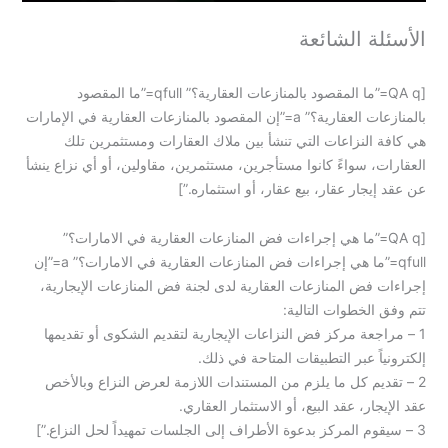
الأسئلة الشائعة
[QA q=”ما المقصود بالمنازعات العقارية؟” qfull=”ما المقصود
بالمنازعات العقارية؟” a=”إن المقصود بالمنازعات العقارية في الإمارات
هي كافة النزاعات التي تنشأ بين ملاك العقارات ومستثمرين تلك
العقارات، سواءً كانوا مستأجرين، مستثمرين، مقاولين، أو أي نزاع ينشأ
عن عقد إيجار عقار، بيع عقار، أو استثماره.”]
[QA q=”ما هي إجراءات فض المنازعات العقارية في الامارات؟”
qfull=”ما هي إجراءات فض المنازعات العقارية في الامارات؟” a=”إن
إجراءات فض المنازعات العقارية لدى لجنة فض المنازعات الإيجارية،
تتم وفق الخطوات التالية:
1 – مراجعة مركز فض النزاعات الإيجارية لتقديم الشكوى أو تقديمها
إلكترونياً عبر التطبيقات المتاحة في ذلك.
2 – تقديم كل ما يلزم من المستندات اللازمة لعرض النزاع وبالأخص
عقد الإيجار، عقد البيع، أو الاستثمار العقاري.
3 – سيقوم المركز بدعوة الأطراف إلى الجلسات تمهيداً لحل النزاع.”]