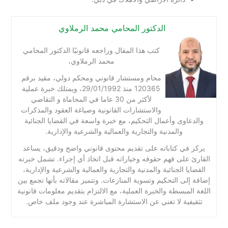
الدكتور المحامي محمد الرملاوي
كتب هذا المقال وراجعه قانونيًا الدكتور المحامي
محمد الرملاوي،
محام ومستشار قانوني ومحكم دولي، مقيد برقم
120365 منذ 29/01/1992، ويمتلك خبرة عملية
لأكثر من 30 عاما في المحاماة و التقاضي
والاستشارات القانونية وصياغة العقود والمذكرات
والدعاوى وأعمال التحكيم، مع خبرة واسعة في القضايا الجنائية
والمدنية والتجارية والعمالية والشرعية والإدارية.
يركز في كتاباته على تقديم محتوى قانوني واضح ودقيق، يساعد
القارئ على فهم حقوقه وخياراته قبل اتخاذ أي إجراء. تشمل خبرته
القضايا الجنائية والمدنية والتجارية والعمالية والشرعية والإدارية،
إضافة إلى التحكيم وتسوية المنازعات. وتتميز مقالاته بأنها تجمع بين
اللغة المبسطة والخبرة العملية، مع الالتزام بتقديم معلومات قانونية
تثقيفية لا تغني عن الاستشارة المباشرة عند وجود ملف خاص.