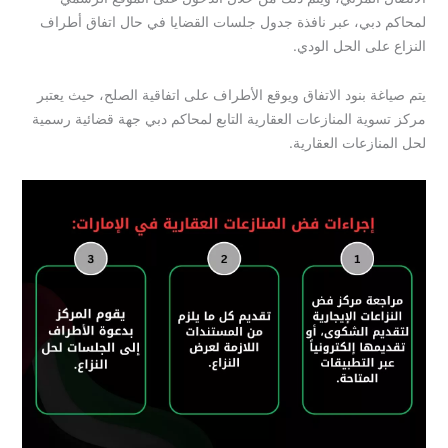
لمحاكم دبي، عبر نافذة جدول جلسات القضايا في حال اتفاق أطراف
النزاع على الحل الودي.
يتم صياغة بنود الاتفاق ويوقع الأطراف على اتفاقية الصلح، حيث يعتبر
مركز تسوية المنازعات العقارية التابع لمحاكم دبي جهة قضائية رسمية
لحل المنازعات العقارية.