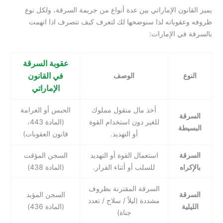
يميز القانون الإماراتي بين عدة أنواع من جريمة السرقة، ولكل نوع
ظروفه وعقوباته لذا سنوضحها لك لتعرف كيف تتصرف اذا اتهمت
بالسرقة في الإمارات:
عقوبة السرقة
في القانون
النوع
الوصف
الإماراتي
أخذ مال منقول مملوك
الحبس أو الغرامة
السرقة
للغير دون استخدام القوة
(المادة 443،
البسيطة
أو التهديد.
قانون العقوبات)
السرقة
استعمال القوة أو التهديد
السجن المؤقت
بالإكراه
للسلب أو أثناء الفرار.
(المادة 438)
السرقة المقترنة بظروف
السرقة
السجن المؤبد
مشددة (ليلاً / سلاح / تعدد
الليلية
(المادة 436)
جناة)