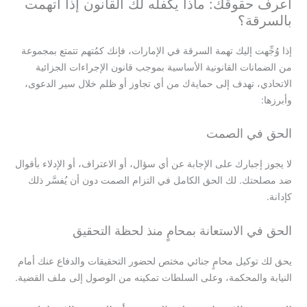
اعرف حقوقك: ماذا يكفله لك القانون إذا اتهمت
بالسرقة؟
إذا وُجِّهت إليك تهمة السرقة في الإمارات، فإنك كمُتهم تتمتع بمجموعة
من الضمانات القانونية الأساسية بموجب قانون الإجراءات الجزائية
الاتحادي، تهدف إلى حمايةك من أي تجاوز أو ظلم خلال سير الدعوى،
وأبرزها:
الحق في الصمت
لا يجوز إجبارك على الإجابة عن أي سؤال، أو الاعتراف، أو الإدلاء بأقوال
ضد مصلحتك. لك الحق الكامل في التزام الصمت دون أن يُفسَّر ذلك
كإدانة.
الحق في الاستعانة بمحامٍ منذ لحظة التحقيق
يحق لك توكيل محامٍ جنائي مختص لحضور التحقيقات والدفاع عنك أمام
النيابة والمحكمة، وعلى السلطات تمكينه من الوصول إلى ملف القضية.