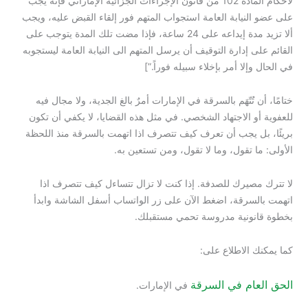
لأحكام المادة 102 من قانون الإجراءات الجزائية الإماراتي فإنه يجب
على عضو النيابة العامة استجواب المتهم فور إلقاء القبض عليه، ويجب
ألا تزيد مدة إيداعه على 24 ساعة، فإذا مضت تلك المدة يتوجب على
القائم على إدارة التوقيف أن يرسل المتهم الى النيابة العامة ليستجوبه
في الحال وإلا أمر بإخلاء سبيله فوراً.”]
ختامًا، أن تُتّهَم بالسرقة في الإمارات أمرٌ بالغ الجدية، ولا مجال فيه
للعفوية أو الاجتهاد الشخصي. في مثل هذه القضايا، لا يكفي أن تكون
بريئًا، بل يجب أن تعرف كيف تتصرف اذا اتهمت بالسرقة منذ اللحظة
الأولى: ما تقول، وما لا تقول، ومن تستعين به.
لا تترك مصيرك للصدفة. إذا كنت لا تزال تتساءل كيف تتصرف اذا
اتهمت بالسرقة، اضغط الآن على زر الواتساب أسفل الشاشة وابدأ
بخطوة قانونية مدروسة تحمي مستقبلك.
كما يمكنك الاطلاع على:
الحق العام في السرقة
في الإمارات.