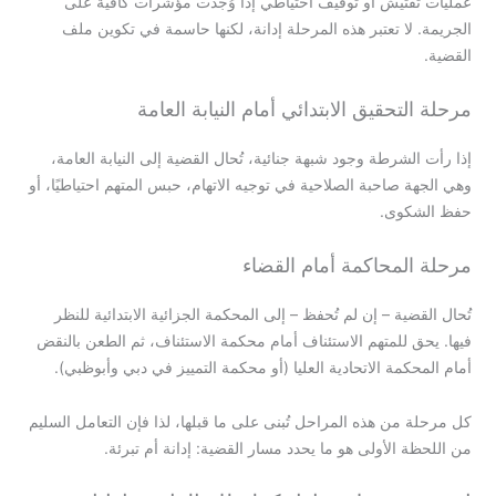
عمليات تفتيش أو توقيف احتياطي إذا وُجدت مؤشرات كافية على
الجريمة. لا تعتبر هذه المرحلة إدانة، لكنها حاسمة في تكوين ملف
القضية.
مرحلة التحقيق الابتدائي أمام النيابة العامة
إذا رأت الشرطة وجود شبهة جنائية، تُحال القضية إلى النيابة العامة،
وهي الجهة صاحبة الصلاحية في توجيه الاتهام، حبس المتهم احتياطيًا، أو
حفظ الشكوى.
مرحلة المحاكمة أمام القضاء
تُحال القضية – إن لم تُحفظ – إلى المحكمة الجزائية الابتدائية للنظر
فيها. يحق للمتهم الاستئناف أمام محكمة الاستئناف، ثم الطعن بالنقض
أمام المحكمة الاتحادية العليا (أو محكمة التمييز في دبي وأبوظبي).
كل مرحلة من هذه المراحل تُبنى على ما قبلها، لذا فإن التعامل السليم
من اللحظة الأولى هو ما يحدد مسار القضية: إدانة أم تبرئة.