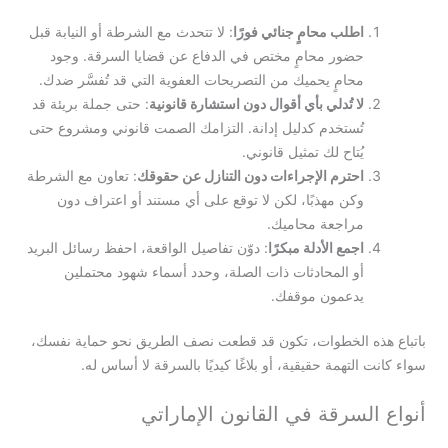
اطلب محامٍ جنائي فورًا
: لا تتحدث مع الشرطة أو النيابة قبل
حضور محامٍ مختص في الدفاع عن قضايا السرقة. وجود
محامٍ يحميك من التصريحات العفوية التي قد تُفسَّر ضدك.
لا تُدلي بأي أقوال دون استشارة قانونية
: حتى جملة بريئة قد
تُستخدم كدليل إدانة. التزامك الصمت قانوني ومشروع حتى
يُتاح لك تمثيل قانوني.
احترم الإجراءات دون التنازل عن حقوقك
: تعاون مع الشرطة
وكن مهذبًا، لكن لا توقع على أي مستند أو اعتراف دون
مراجعة محاميك.
اجمع الأدلة مبكرًا
: دوّن تفاصيل الواقعة، احفظ رسائل البريد
أو المحادثات ذات الصلة، وحدد أسماء شهود محتملين
يدعمون موقفك.
باتباع هذه الخطوات، تكون قد قطعت نصف الطريق نحو حماية نفسك،
سواء كانت التهمة حقيقية، أو بلاغًا كيديًا بالسرقة لا أساس له.
أنواع السرقة في القانون الإماراتي