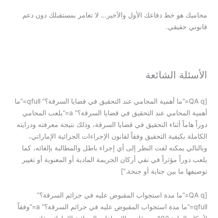
محاميك هو خط دفاعك الأول والأخير… لا تغامر بمستقبلك دون دعم
قانوني حقيقي.
الأسئلة الشائعة
[QA q=”ما أهمية المحامي عند التحقيق في قضايا السرقة؟” qfull=”ما
أهمية المحامي عند التحقيق في قضايا السرقة؟” a=”يلعب المحامي
دوراً هاماً أثناء التحقيق في قضايا السرقة، وذلك نتيجة معرفته ودرايته
الكاملة بكيفية التحقيق وفقاً لقانون الإجراءات الجزائية الإماراتي،
وبالتالي يمكنه لفت النظر إلى أي إجراء باطل والمطالبة بإلغائه، كما
يلعب دوراً مؤثراً في نفي أركان الجريمة المادية أو المعنوية أو تغيير
توصيفها ما بين جناية أو جنحة.”]
[QA q=”ما مدة استجواب المقبوض عليه في جرائم السرقة؟”
qfull=”ما مدة استجواب المقبوض عليه في جرائم السرقة؟” a=”وفقاً