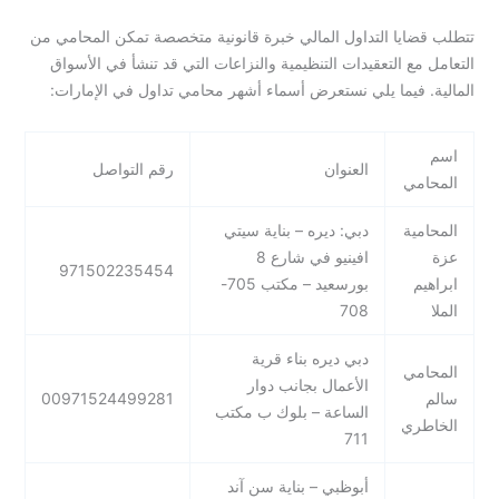
تتطلب قضايا التداول المالي خبرة قانونية متخصصة تمكن المحامي من
التعامل مع التعقيدات التنظيمية والنزاعات التي قد تنشأ في الأسواق
المالية. فيما يلي نستعرض أسماء أشهر محامي تداول في الإمارات:
اسم
العنوان
رقم التواصل
المحامي
المحامية
دبي: ديره – بناية سيتي
عزة
افينيو في شارع 8
971502235454
ابراهيم
بورسعيد – مكتب 705-
الملا
708
دبي ديره بناء قرية
المحامي
الأعمال بجانب دوار
سالم
00971524499281
الساعة – بلوك ب مكتب
الخاطري
711
أبوظبي – بناية سن آند