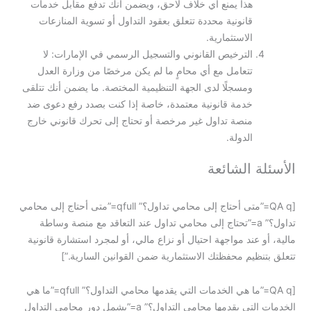
هذا يمنع أي خلاف لاحق، ويضمن أنك تدفع مقابل خدمات
قانونية محددة تتعلق بعقود التداول أو تسوية المنازعات
الاستثمارية.
الترخيص القانوني والتسجيل الرسمي في الإمارات: لا
تتعامل مع أي محامٍ ما لم يكن مرخصًا من وزارة العدل
ومسجلًا لدى الجهة التنظيمية المختصة. ما يضمن أنك تتلقى
خدمة قانونية معتمدة، خاصة إذا كنت بصدد رفع دعوى ضد
منصة تداول غير مرخصة أو تحتاج إلى تحرك قانوني خارج
الدولة.
الأسئلة الشائعة
[QA q=”متى أحتاج إلى محامي تداول؟” qfull=”متى أحتاج إلى محامي
تداول؟” a=”تحتاج إلى محامي تداول عند التعاقد مع منصة وساطة
مالية، أو عند مواجهة احتيال أو نزاع مالي، أو لمجرد استشارة قانونية
تتعلق بتنظيم محفظتك الاستثمارية ضمن القوانين السارية.”]
[QA q=”ما هي الخدمات التي يقدمها محامي التداول؟” qfull=”ما هي
الخدمات التي يقدمها محامي التداول؟” a=”يشمل دور محامي التداول