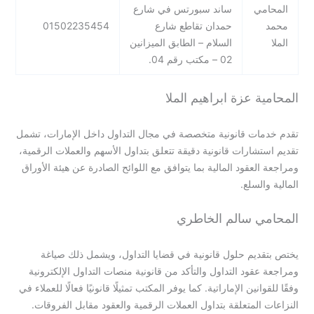
المحامي
ساند سبورتس في شارع
محمد
حمدان تقاطع شارع
01502235454
الملا
السلام – الطابق الميزانين
02 – مكتب رقم 04.
المحامية عزة ابراهيم الملا
تقدم خدمات قانونية متخصصة في مجال التداول داخل الإمارات، تشمل
تقديم استشارات قانونية دقيقة تتعلق بتداول الأسهم والعملات الرقمية،
ومراجعة العقود المالية بما يتوافق مع اللوائح الصادرة عن هيئة الأوراق
المالية والسلع.
المحامي سالم الخاطري
يختص بتقديم حلول قانونية في قضايا التداول، ويشمل ذلك صياغة
ومراجعة عقود التداول والتأكد من قانونية منصات التداول الإلكترونية
وفقًا للقوانين الإماراتية. كما يوفر المكتب تمثيلًا قانونيًا فعالًا للعملاء في
النزاعات المتعلقة بتداول العملات الرقمية والعقود مقابل الفروقات.