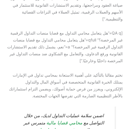
صياغة العقود ومراجعتها، وتقديم الاستشارات القانونية للاستثمار في
الأسهم والعملات الرقمية، تمثيل العملاء في النزاعات القضائية
والتنظيمية.”]
[QA q=”هل يتعامل محامي التداول مع قضايا منصات التداول الرقمية
غير المرخصة؟” qfull=”هل يتعامل محامي التداول مع قضايا منصات
التداول الرقمية غير المرخصة؟” a=”نعم، يشمل ذلك تقديم الاستشارات
القانونية ورفع الدعاوى، والتعامل مع الشكاوى ضد منصات التداول غير
المرخصة داخليًا وخارجيًا.”]
نختم مقالنا بالتأكيد على أهمية الاستعانة بمحامي تداول في الإمارات
يمتلك الخبرة القانونية المتخصصة في أسواق المال والتداول
الإلكتروني، ويعزز من فرص حماية أصولك، ويضمن التزام استثماراتك
بالأطر التنظيمية الصارمة التي تفرضها الجهات المختصة.
اضمن سلامة عمليات التداول لديك، من خلال
محامي قضايا مالية
التواصل مع
متمرس عبر