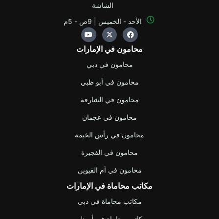
الشاشة
الأحد - الخميس | 9ص - 5م
Y
X
F
o
-
a
u
t
c
محامون في الإمارات
t
w
e
u
i
b
b
t
o
محامون في دبي
e
t
o
e
k
محامون في أبو ظبي
r
محامون في الشارقة
محامون في عجمان
محامون في رأس الخيمة
محامون في الفجيرة
محامون في أم القيوين
مكاتب محاماة في الإمارات
مكاتب محاماة في دبي
مكاتب محاماة في أبوظبي