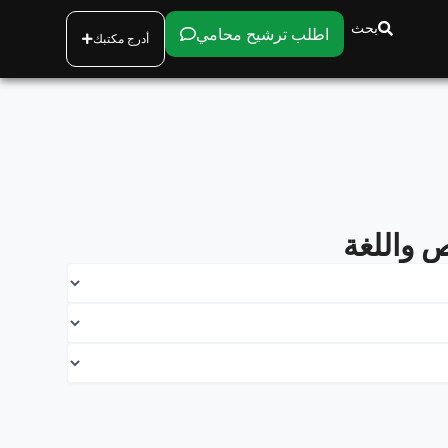
بحث
اطلب ترشيح محامي
أدرج مكتبك
 واللغة