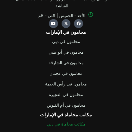
الشاشة
الأحد - الخميس | 9ص - 5م
Y
X
F
o
-
a
u
t
c
محامون في الإمارات
t
w
e
u
i
b
b
t
o
محامون في دبي
e
t
o
e
k
محامون في أبو ظبي
r
محامون في الشارقة
محامون في عجمان
محامون في رأس الخيمة
محامون في الفجيرة
محامون في أم القيوين
مكاتب محاماة في الإمارات
مكاتب محاماة في دبي