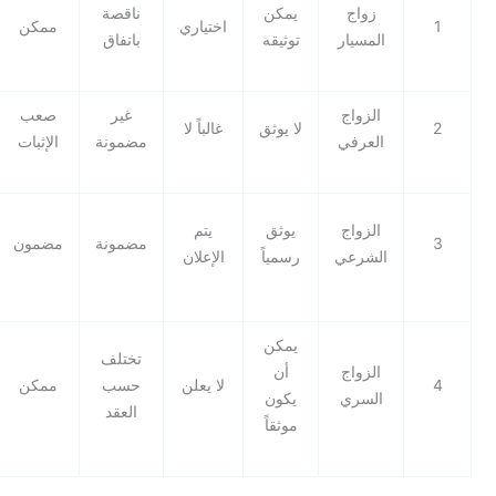
زواج
يمكن
ناقصة
قانوني
اختياري
ممكن
المسيار
توثيقه
باتفاق
إذا وثق
الزواج
غير
صعب
غير
لا يوثق
غالباً لا
العرفي
مضمونة
الإثبات
قانوني
قانوني
الزواج
يوثق
يتم
مضمونة
مضمون
معترف
الشرعي
رسمياً
الإعلان
به
يمكن
جدلي
تختلف
الزواج
أن
قد
لا يعلن
حسب
ممكن
السري
يكون
يرفضه
العقد
موثقاً
القانون