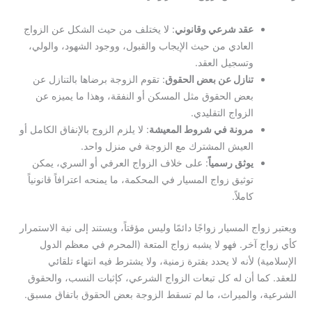
عقد شرعي وقانوني
: لا يختلف من حيث الشكل عن الزواج
العادي من حيث الإيجاب والقبول، ووجود الشهود، والولي،
وتسجيل العقد.
تنازل عن بعض الحقوق
: تقوم الزوجة برضاها بالتنازل عن
بعض الحقوق مثل المسكن أو النفقة، وهذا ما يميزه عن
الزواج التقليدي.
مرونة في شروط المعيشة
: لا يلزم الزوج بالإنفاق الكامل أو
العيش المشترك مع الزوجة في منزل واحد.
يوثق رسمياً
: على خلاف الزواج العرفي أو السري، يمكن
توثيق زواج المسيار في المحكمة، ما يمنحه اعترافاً قانونياً
كاملاً.
ج المسيار زواجًا دائمًا وليس مؤقتاً، ويستند إلى نية الاستمرار
آخر. فهو لا يشبه زواج المتعة (المحرم في معظم الدول
 لأنه لا يحدد بفترة زمنية، ولا يشترط فيه انتهاء تلقائي
ا أن له كل تبعات الزواج الشرعي، كإثبات النسب، والحقوق
والميراث، ما لم تسقط الزوجة بعض الحقوق باتفاق مسبق.