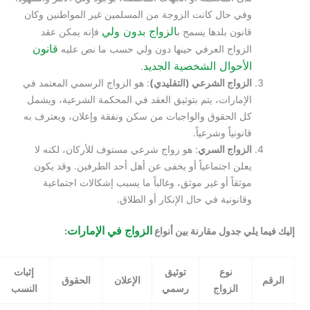
وفي حال كانت الزوجة من المسلمين غير المواطنين وكان
الزواج بدون ولي
قانون بلدها يسمح ب
فإنه يمكن عقد
قانون
الزواج العرفي حينها دون ولي حسب ما نص عليه
الأحوال الشخصية الجديد
.
الزواج الشرعي (التقليدي)
: هو الزواج الرسمي المعتمد في
الإمارات، يتم بتوثيق العقد في المحكمة الشرعية، ويشمل
كل الحقوق والواجبات من سكن ونفقة وإعلان، ويعترف به
قانونياً وشرعياً.
الزواج السري
: هو زواج شرعي مستوف للأركان، لكنه لا
يعلن اجتماعياً أو يخفى عن أهل أحد الطرفين. وقد يكون
موثقاً أو غير موثق، وغالباً ما يسبب إشكالات اجتماعية
وقانونية في حال الإنكار أو الطلاق.
الزواج في الإمارات
يلي جدول مقارنة بين أنواع
:
نوع
توثيق
إثبات
الوضع
الإعلان
الحقوق
الزواج
رسمي
النسب
القانوني