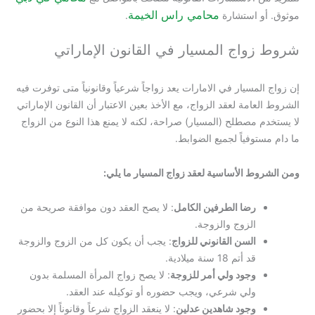
محامي راس الخيمة
 استشارة
.
اج المسيار في القانون الإماراتي
مسيار في الامارات يعد زواجاً شرعياً وقانونياً متى توفرت فيه
امة لعقد الزواج، مع الأخذ بعين الاعتبار أن القانون الإماراتي
مصطلح (المسيار) صراحة، لكنه لا يمنع هذا النوع من الزواج
وفياً لجميع الضوابط.
ط الأساسية لعقد زواج المسيار ما يلي:
رضا الطرفين الكامل
: لا يصح العقد دون موافقة صريحة من
الزوج والزوجة.
السن القانوني للزواج
: يجب أن يكون كل من الزوج والزوجة
قد أتم 18 سنة ميلادية.
وجود ولي أمر للزوجة
: لا يصح زواج المرأة المسلمة بدون
ولي شرعي، ويجب حضوره أو توكيله عند العقد.
وجود شاهدين عدلين
: لا ينعقد الزواج شرعاً وقانوناً إلا بحضور