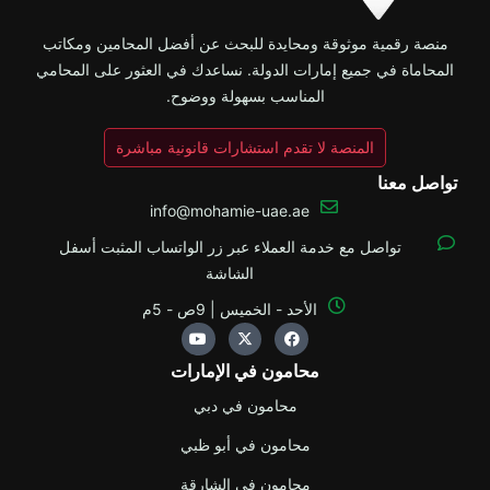
قمية موثوقة ومحايدة للبحث عن أفضل المحامين ومكاتب
ة في جميع إمارات الدولة. نساعدك في العثور على المحامي
المناسب بسهولة ووضوح.
المنصة لا تقدم استشارات قانونية مباشرة
عنا
info@mohamie-uae.ae
تواصل مع خدمة العملاء عبر زر الواتساب المثبت أسفل
الشاشة
الأحد - الخميس | 9ص - 5م
Y
X
F
o
-
a
u
t
c
محامون في الإمارات
t
w
e
u
i
b
b
t
o
محامون في دبي
e
t
o
e
k
محامون في أبو ظبي
r
محامون في الشارقة